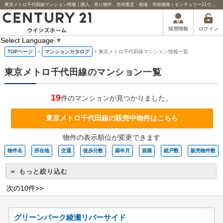
東京メトロ千代田線マンション情報｜購入・売り物件、売却査定・相場・売却価格｜センチュリー21ウインズホーム
ログイン
採用情報
Select Language
▼
TOPページ
>
マンションカタログ
>
東京メトロ千代田線マンション情報一覧
東京メトロ千代田線のマンション一覧
19
件のマンションが見つかりました。
東京メトロ千代田線の販売中物件はこちら
物件の表示順位が変更できます
物件名
所在地
交通
徒歩分数
築年月
規模
総戸数
販売物件数
＝ もっと絞り込む
次の10件>>
グリーンパーク綾瀬リバーサイド