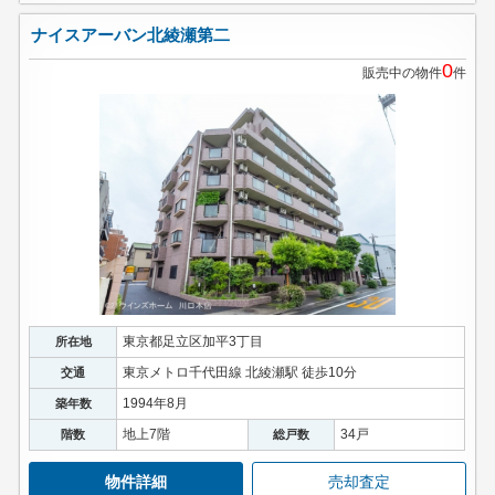
ナイスアーバン北綾瀬第二
0
販売中の物件
件
東京都足立区加平3丁目
所在地
東京メトロ千代田線 北綾瀬駅 徒歩10分
交通
1994年8月
築年数
地上7階
34戸
階数
総戸数
物件詳細
売却査定