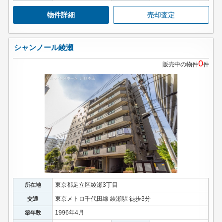
物件詳細
売却査定
シャンノール綾瀬
0
販売中の物件
件
東京都足立区綾瀬3丁目
所在地
東京メトロ千代田線 綾瀬駅 徒歩3分
交通
1996年4月
築年数