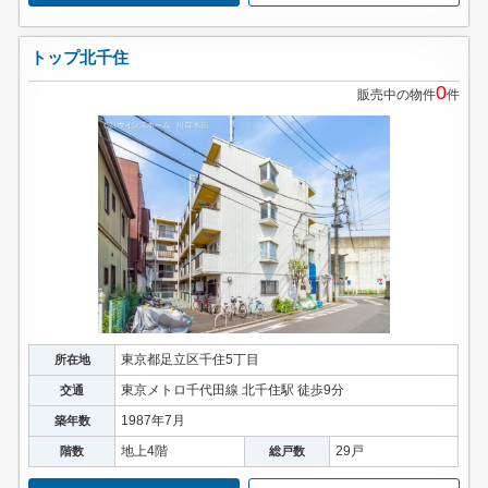
トップ北千住
0
販売中の物件
件
東京都足立区千住5丁目
所在地
東京メトロ千代田線 北千住駅 徒歩9分
交通
1987年7月
築年数
地上4階
29戸
階数
総戸数