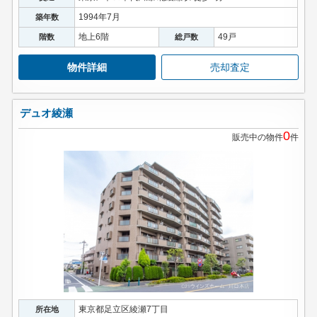
1994年7月
築年数
地上6階
49戸
階数
総戸数
物件詳細
売却査定
デュオ綾瀬
0
販売中の物件
件
東京都足立区綾瀬7丁目
所在地