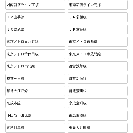
湘南新宿ライン宇須
湘南新宿ライン高海
ＪＲ山手線
ＪＲ常磐線
ＪＲ総武線
ＪＲ京葉線
東京メトロ日比谷線
東京メトロ東西線
東京メトロ千代田線
東京メトロ半蔵門線
東京メトロ南北線
都営浅草線
都営三田線
都営新宿線
都営大江戸線
都電荒川線
京成本線
京成金町線
小田急小田原線
東急東横線
東急目黒線
東急大井町線