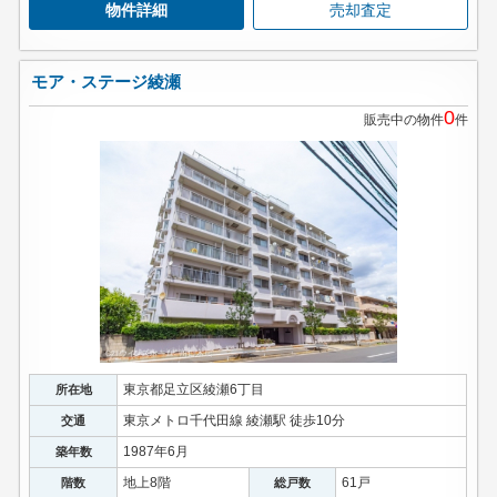
物件詳細
売却査定
モア・ステージ綾瀬
0
販売中の物件
件
東京都足立区綾瀬6丁目
所在地
東京メトロ千代田線 綾瀬駅 徒歩10分
交通
1987年6月
築年数
地上8階
61戸
階数
総戸数