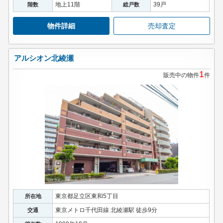
地上11階
39戸
階数
総戸数
物件詳細
売却査定
アルシオン北綾瀬
1
販売中の物件
件
東京都足立区東和5丁目
所在地
東京メトロ千代田線 北綾瀬駅 徒歩9分
交通