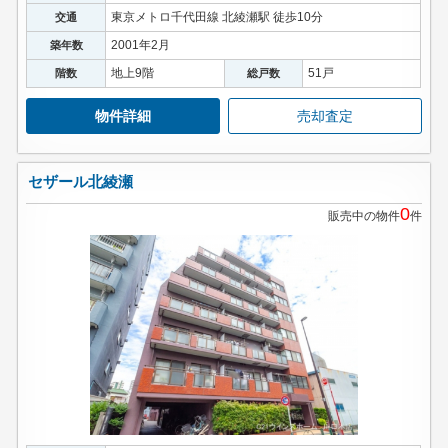
東京メトロ千代田線 北綾瀬駅 徒歩10分
交通
2001年2月
築年数
地上9階
51戸
階数
総戸数
物件詳細
売却査定
セザール北綾瀬
0
販売中の物件
件