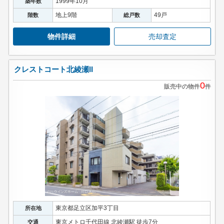
1999年10月
築年数
地上9階
49戸
階数
総戸数
物件詳細
売却査定
クレストコート北綾瀬II
0
販売中の物件
件
東京都足立区加平3丁目
所在地
東京メトロ千代田線 北綾瀬駅 徒歩7分
交通