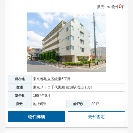
0
販売中の物件
件
東京都足立区綾瀬6丁目
所在地
東京メトロ千代田線 綾瀬駅 徒歩13分
交通
1987年6月
築年数
地上8階
80戸
階数
総戸数
物件詳細
売却査定