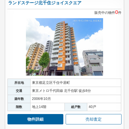
ランドステージ北千住ジョイスクエア
0
販売中の物件
件
東京都足立区千住中居町
所在地
東京メトロ千代田線 北千住駅 徒歩8分
交通
2006年10月
築年数
地上14階
40戸
階数
総戸数
物件詳細
売却査定