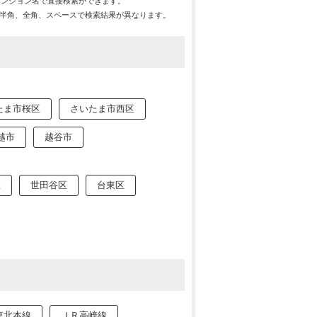
マンション名で直接検索ができます。
※半角、全角、スペースで検索結果が異なります。
たま市桜区
さいたま市西区
越市
越谷市
区
世田谷区
台東区
東北本線
ＪＲ高崎線