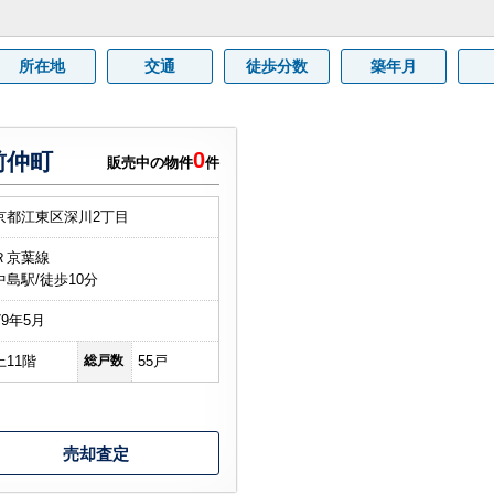
所在地
交通
徒歩分数
築年月
0
前仲町
販売中の物件
件
京都江東区深川2丁目
Ｒ京葉線
中島駅/徒歩10分
79年5月
上11階
総戸数
55戸
売却査定