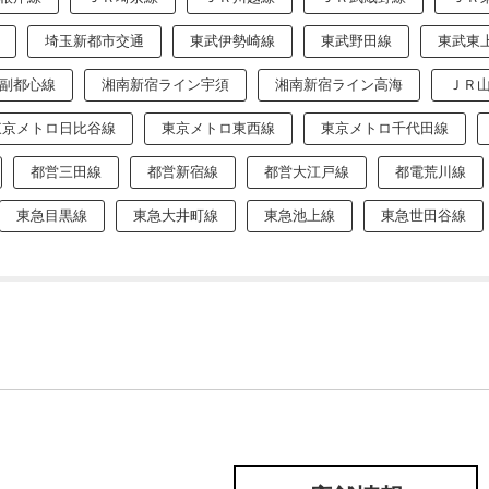
埼玉新都市交通
東武伊勢崎線
東武野田線
東武東
副都心線
湘南新宿ライン宇須
湘南新宿ライン高海
ＪＲ
東京メトロ日比谷線
東京メトロ東西線
東京メトロ千代田線
都営三田線
都営新宿線
都営大江戸線
都電荒川線
東急目黒線
東急大井町線
東急池上線
東急世田谷線