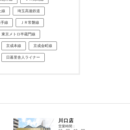
上線
埼玉高速鉄道
山手線
ＪＲ常磐線
東京メトロ半蔵門線
京成本線
京成金町線
日暮里舎人ライナー
川口店
営業時間：