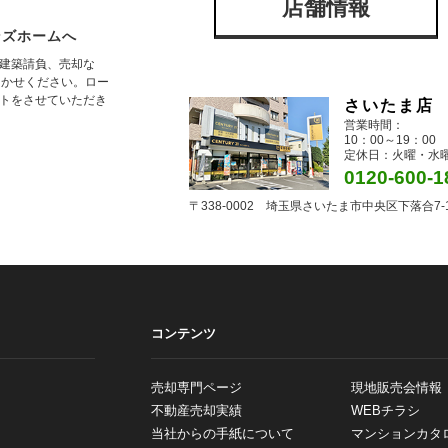
店舗情報
ンズホームへ
建築請負、売却な
まかせください。ロー
トをさせていただき
さいたま店
営業時間：
10：00～19：00
定休日：火曜・水
0120-600-1
〒338-0002 埼玉県さいたま市中央区下落合7-1
コンテンツ
売却専門ページ
現地販売会情報
不動産売却実績
WEBチラシ
当社からの手紙について
マンションカタ