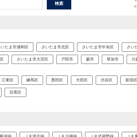
さいたま市浦和区
さいたま市北区
さいたま市中央区
さい
区
さいたま市大宮区
戸田市
蕨市
草加市
川
江東区
練馬区
墨田区
大田区
渋谷区
新宿
目黒区
根岸線
ＪＲ埼京線
ＪＲ川越線
ＪＲ武蔵野線
ＪＲ