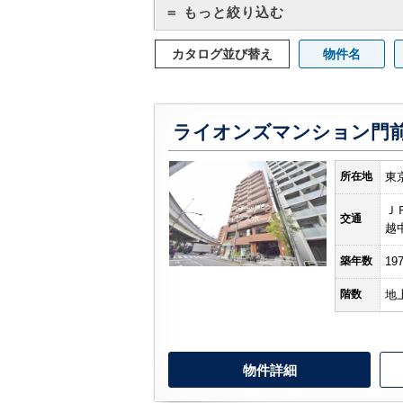
＝ もっと絞り込む
カタログ並び替え
物件名
ライオンズマンション門
所在地
東
Ｊ
交通
越
築年数
19
階数
地
物件詳細