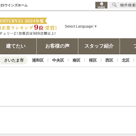
物件検索
21ウインズホーム
Select Language
▼
建てたい
お客様の声
スタッフ紹介
さいたま市
浦和区
中央区
南区
桜区
西区
北区