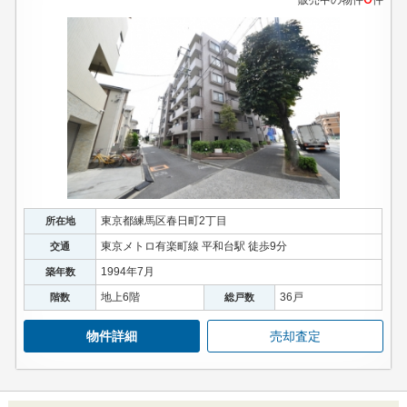
東京都練馬区春日町2丁目
所在地
東京メトロ有楽町線 平和台駅 徒歩9分
交通
1994年7月
築年数
地上6階
36戸
階数
総戸数
物件詳細
売却査定