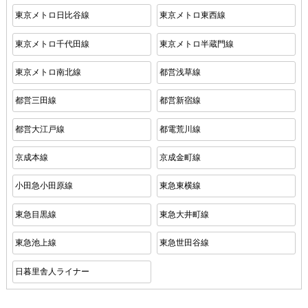
東京メトロ日比谷線
東京メトロ東西線
東京メトロ千代田線
東京メトロ半蔵門線
東京メトロ南北線
都営浅草線
都営三田線
都営新宿線
都営大江戸線
都電荒川線
京成本線
京成金町線
小田急小田原線
東急東横線
東急目黒線
東急大井町線
東急池上線
東急世田谷線
日暮里舎人ライナー