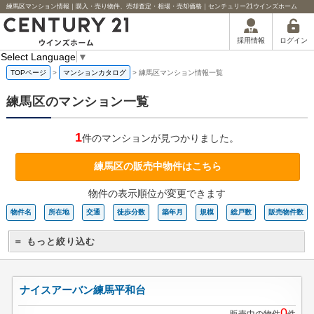
練馬区マンション情報｜購入・売り物件、売却査定・相場・売却価格｜センチュリー21ウインズホーム
ログイン
採用情報
Select Language
▼
TOPページ
>
マンションカタログ
>
練馬区マンション情報一覧
練馬区のマンション一覧
1
件のマンションが見つかりました。
練馬区の販売中物件はこちら
物件の表示順位が変更できます
物件名
所在地
交通
徒歩分数
築年月
規模
総戸数
販売物件数
＝ もっと絞り込む
ナイスアーバン練馬平和台
0
販売中の物件
件