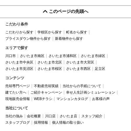
このページの先頭へ
こだわり条件
こだわりから探す
学校区から探す
町名から探す
プライスダウン物件から探す
新着物件から探す
エリアで探す
川口市
さいたま市南区
さいたま市浦和区
さいたま市緑区
さいたま市中央区
さいたま市北区
さいたま市大宮区
さいたま市見沼区
さいたま市桜区
さいたま市西区
足立区
コンテンツ
売却専門ページ
不動産売却実績
当社からの手紙について
建てたい方へ
ご紹介キャンペーン
幸せ人生計画シミュレーション
現地販売会情報
WEBチラシ
マンションカタログ
お客様の声
当社について
当社の強み
会社概要
川口店
さいたま店
スタッフ紹介
スタッフブログ
採用情報
個人情報の取り扱い