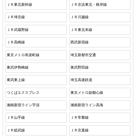
ＪＲ東北新幹線
ＪＲ京浜東北・根岸線
ＪＲ埼京線
ＪＲ川越線
ＪＲ武蔵野線
ＪＲ東北本線
ＪＲ高崎線
西武新宿線
東京メトロ有楽町線
埼玉新都市交通
東武伊勢崎線
東武野田線
東武東上線
埼玉高速鉄道
つくばエクスプレス
東京メトロ副都心線
湘南新宿ライン宇須
湘南新宿ライン高海
ＪＲ山手線
ＪＲ常磐線
ＪＲ総武線
ＪＲ京葉線