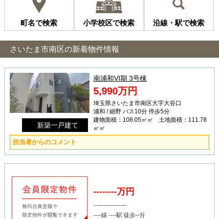
町名で検索
小学校区で検索
沿線・駅で検索
さいたま市南区の新着物件情報
南浦和VI期 3号棟
5,990万円
埼玉県さいたま市南区大字大谷口
浦和 / 細野 バス10分 停歩5分
建物面積：108.05㎡㎡ 土地面積：111.78
新築一戸建て
㎡㎡
担当者からのコメント
--------万円
-----------------
----線 ----駅 徒歩--分