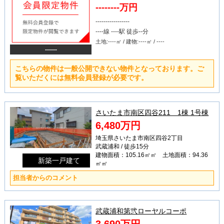
--------万円
-----------------
----線 ----駅 徒歩--分
土地:----㎡ / 建物:----㎡ / ----
------
こちらの物件は一般公開できない物件となっております。ご
覧いただくには無料会員登録が必要です。
さいたま市南区四谷211 1棟 1号棟
6,480万円
埼玉県さいたま市南区四谷2丁目
武蔵浦和 / 徒歩15分
建物面積：105.16㎡㎡ 土地面積：94.36
新築一戸建て
㎡㎡
担当者からのコメント
武蔵浦和第弐ローヤルコーポ