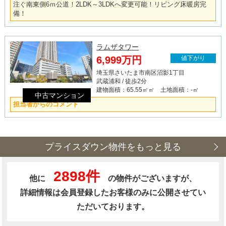
注ぐ南東側6ｍ公道！2LDK～3LDKへ変更可能！リビング床暖房完
備！
ラムザタワー
6,999万円
値下がり
埼玉県さいたま市南区沼影1丁目
武蔵浦和 / 徒歩2分
建物面積：65.55㎡㎡ 土地面積：-㎡
中古マンション
担当者からのコメント
プライスダウン物件をもっと見る
2898件
他に
の物件がございますが、
詳細情報は会員登録したお客様のみに公開させてい
ただいております。