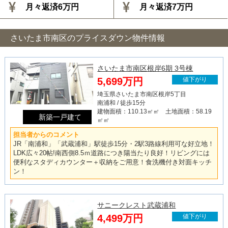
月々返済6万円
月々返済7万円
さいたま市南区のプライスダウン物件情報
さいたま市南区根岸6期 3号棟
5,699万円
値下がり
埼玉県さいたま市南区根岸5丁目
南浦和 / 徒歩15分
建物面積：110.13㎡㎡ 土地面積：58.19
新築一戸建て
㎡㎡
担当者からのコメント
JR「南浦和」「武蔵浦和」駅徒歩15分・2駅3路線利用可な好立地！
LDK広々20帖!南西側8.5ｍ道路につき陽当たり良好！リビングには
便利なスタディカウンター＋収納をご用意！食洗機付き対面キッチ
ン！
サニークレスト武蔵浦和
4,499万円
値下がり