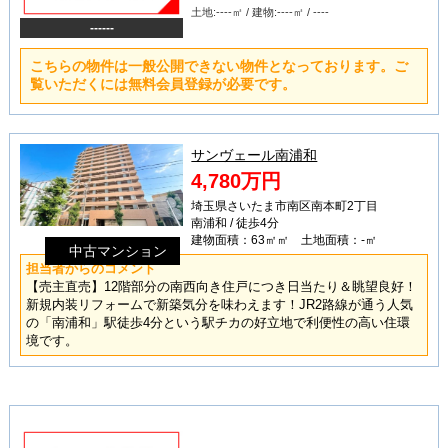
土地:----㎡ / 建物:----㎡ / ----
------
こちらの物件は一般公開できない物件となっております。ご
覧いただくには無料会員登録が必要です。
サンヴェール南浦和
4,780万円
埼玉県さいたま市南区南本町2丁目
南浦和 / 徒歩4分
建物面積：63㎡㎡ 土地面積：-㎡
中古マンション
担当者からのコメント
【売主直売】12階部分の南西向き住戸につき日当たり＆眺望良好！
新規内装リフォームで新築気分を味わえます！JR2路線が通う人気
の「南浦和」駅徒歩4分という駅チカの好立地で利便性の高い住環
境です。