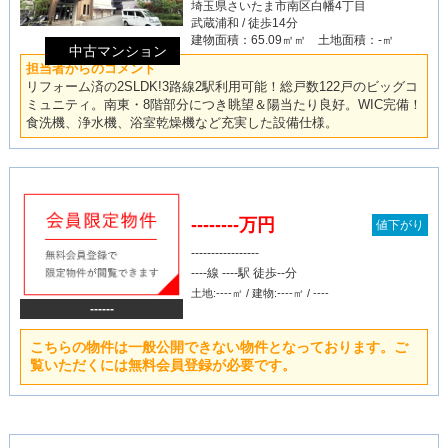
埼玉県さいたま市南区白幡4丁目
武蔵浦和 / 徒歩14分
建物面積：65.09㎡㎡ 土地面積：-㎡
中古マンション
担当者からのコメント
リフォーム済の2SLDK!3路線2駅利用可能！総戸数122戸のビッグコ
ミュニティ。南東・8階部分につき眺望＆陽当たり良好。WIC完備！
食洗機、浄水機、浴室乾燥機など充実した設備仕様。
--------万円
値下がり
-----------------
----線 ----駅 徒歩--分
土地:----㎡ / 建物:----㎡ / ----
------
こちらの物件は一般公開できない物件となっております。ご
覧いただくには無料会員登録が必要です。