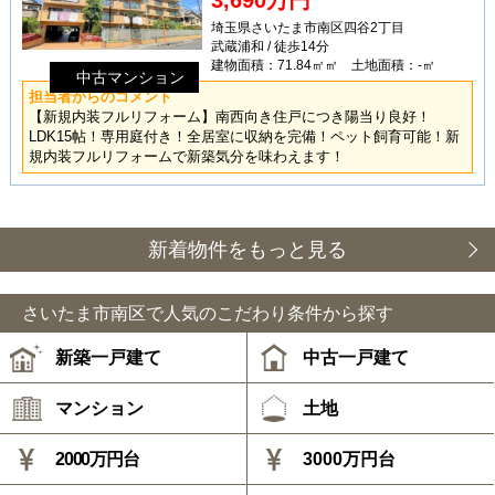
3,690万円
埼玉県さいたま市南区四谷2丁目
武蔵浦和 / 徒歩14分
建物面積：71.84㎡㎡ 土地面積：-㎡
中古マンション
担当者からのコメント
【新規内装フルリフォーム】南西向き住戸につき陽当り良好！
LDK15帖！専用庭付き！全居室に収納を完備！ペット飼育可能！新
規内装フルリフォームで新築気分を味わえます！
新着物件をもっと見る
さいたま市南区で人気のこだわり条件から探す
新築一戸建て
中古一戸建て
マンション
土地
2000万円台
3000万円台