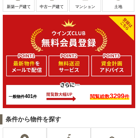
新築一戸建て
中古一戸建て
マンション
土地
3299
401
閲覧総数
件
一般物件
件
条件
から物件を探す