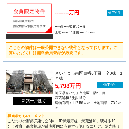
--------万円
値下がり
-----------------
----線 ----駅 徒歩--分
土地:----㎡ / 建物:----㎡ / ----
------
こちらの物件は一般公開できない物件となっております。ご
覧いただくには無料会員登録が必要です。
さいたま市南区白幡6丁目 全3棟 1
号棟
5,798万円
値下がり
埼玉県さいたま市南区白幡6丁目
武蔵浦和 / 徒歩15分
新築一戸建て
建物面積：117.58㎡㎡ 土地面積：73.3㎡
㎡
担当者からのコメント
こだわりの新築戸建て全3棟！JR武蔵野線「武蔵浦和」駅徒歩15
分！教育、商業施設が徒歩圏内に点在する便利なエリア。陽光降り