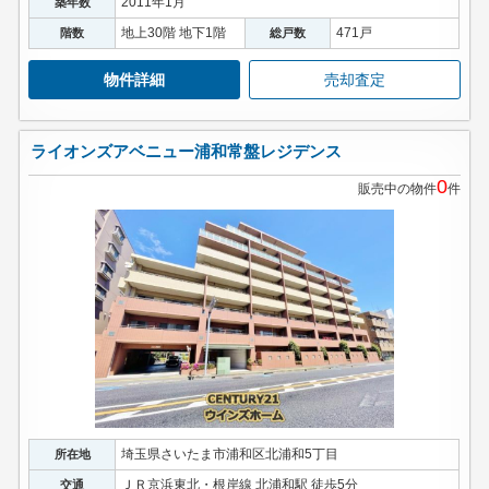
2011年1月
築年数
地上30階 地下1階
471戸
階数
総戸数
物件詳細
売却査定
ライオンズアベニュー浦和常盤レジデンス
0
販売中の物件
件
埼玉県さいたま市浦和区北浦和5丁目
所在地
ＪＲ京浜東北・根岸線 北浦和駅 徒歩5分
交通