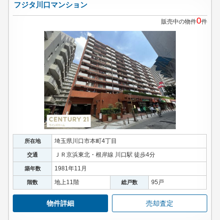
フジタ川口マンション
0
販売中の物件
件
埼玉県川口市本町4丁目
所在地
ＪＲ京浜東北・根岸線 川口駅 徒歩4分
交通
1981年11月
築年数
地上11階
95戸
階数
総戸数
物件詳細
売却査定