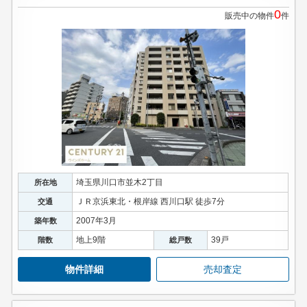
0
販売中の物件
件
埼玉県川口市並木2丁目
所在地
ＪＲ京浜東北・根岸線 西川口駅 徒歩7分
交通
2007年3月
築年数
地上9階
39戸
階数
総戸数
物件詳細
売却査定