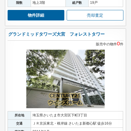
地上3階
19戸
階数
総戸数
物件詳細
売却査定
グランドミッドタワーズ大宮 フォレストタワー
0
販売中の物件
件
埼玉県さいたま市大宮区下町3丁目
所在地
ＪＲ京浜東北・根岸線 さいたま新都心駅 徒歩16分
交通