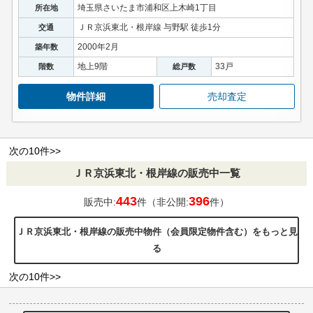
埼玉県さいたま市浦和区上木崎1丁目
所在地
ＪＲ京浜東北・根岸線 与野駅 徒歩1分
交通
2000年2月
築年数
地上9階
33戸
階数
総戸数
物件詳細
売却査定
次の10件>>
ＪＲ京浜東北・根岸線の販売中一覧
443
396
販売中:
件（非公開:
件）
ＪＲ京浜東北・根岸線の販売中物件（会員限定物件含む）をもっと見
る
次の10件>>