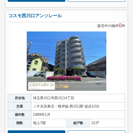
コスモ西川口アンソレール
0
販売中の物件
件
埼玉県川口市西川口4丁目
所在地
ＪＲ京浜東北・根岸線 西川口駅 徒歩12分
交通
1989年1月
築年数
地上7階
22戸
階数
総戸数