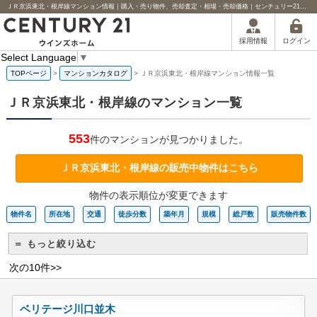
ＪＲ京浜東北・根岸線マンション情報｜購入・売り物件、売却査定・相場・売却価格｜センチュリー21ウインズホーム
ログイン
採用情報
Select Language
▼
TOPページ
>
マンションカタログ
>
ＪＲ京浜東北・根岸線マンション情報一覧
ＪＲ京浜東北・根岸線のマンション一覧
553
件のマンションが見つかりました。
ＪＲ京浜東北・根岸線の販売中物件はこちら
物件の表示順位が変更できます
物件名
所在地
交通
徒歩分数
築年月
規模
総戸数
販売物件数
＝ もっと絞り込む
次の10件>>
ベリテージ川口並木