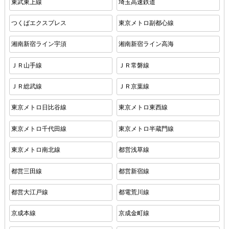
東武東上線
埼玉高速鉄道
つくばエクスプレス
東京メトロ副都心線
湘南新宿ライン宇須
湘南新宿ライン高海
ＪＲ山手線
ＪＲ常磐線
ＪＲ総武線
ＪＲ京葉線
東京メトロ日比谷線
東京メトロ東西線
東京メトロ千代田線
東京メトロ半蔵門線
東京メトロ南北線
都営浅草線
都営三田線
都営新宿線
都営大江戸線
都電荒川線
京成本線
京成金町線