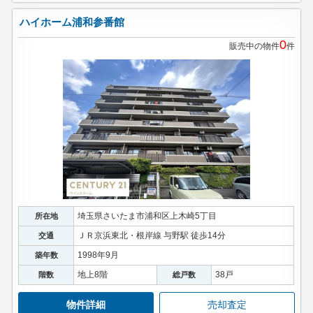
ハイホーム浦和参番館
0
販売中の物件
件
埼玉県さいたま市浦和区上木崎5丁目
所在地
ＪＲ京浜東北・根岸線 与野駅 徒歩14分
交通
1998年9月
築年数
地上8階
38戸
階数
総戸数
物件詳細
売却査定