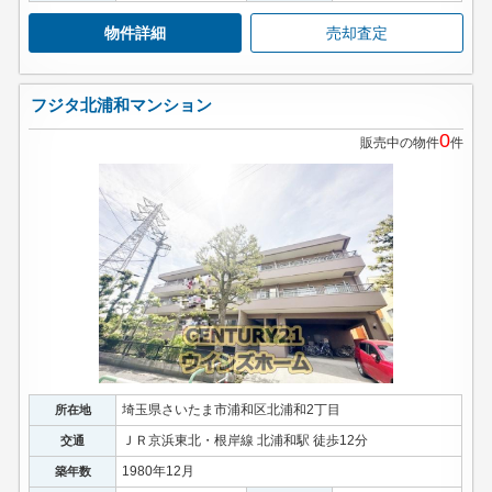
物件詳細
売却査定
フジタ北浦和マンション
0
販売中の物件
件
埼玉県さいたま市浦和区北浦和2丁目
所在地
ＪＲ京浜東北・根岸線 北浦和駅 徒歩12分
交通
1980年12月
築年数