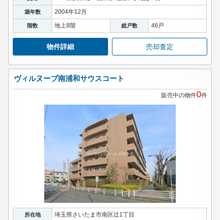
2004年12月
築年数
地上8階
46戸
階数
総戸数
物件詳細
売却査定
ヴィルヌーブ南浦和サウスコート
0
販売中の物件
件
埼玉県さいたま市南区辻1丁目
所在地