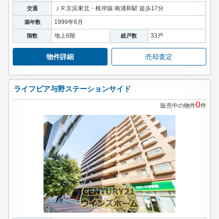
ＪＲ京浜東北・根岸線 南浦和駅 徒歩17分
交通
1999年6月
築年数
地上6階
33戸
階数
総戸数
物件詳細
売却査定
ライフピア与野ステーションサイド
0
販売中の物件
件