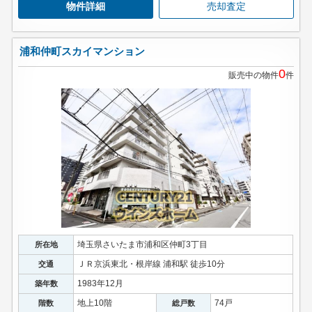
物件詳細
売却査定
浦和仲町スカイマンション
0
販売中の物件
件
埼玉県さいたま市浦和区仲町3丁目
所在地
ＪＲ京浜東北・根岸線 浦和駅 徒歩10分
交通
1983年12月
築年数
地上10階
74戸
階数
総戸数