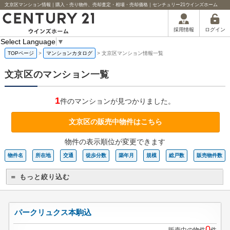
文京区マンション情報｜購入・売り物件、売却査定・相場・売却価格｜センチュリー21ウインズホーム
ログイン
採用情報
Select Language
▼
TOPページ
>
マンションカタログ
>
文京区マンション情報一覧
文京区のマンション一覧
1
件のマンションが見つかりました。
文京区の販売中物件はこちら
物件の表示順位が変更できます
物件名
所在地
交通
徒歩分数
築年月
規模
総戸数
販売物件数
＝ もっと絞り込む
パークリュクス本駒込
0
販売中の物件
件