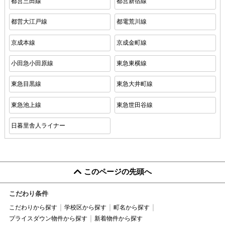
都営三田線
都営新宿線
都営大江戸線
都電荒川線
京成本線
京成金町線
小田急小田原線
東急東横線
東急目黒線
東急大井町線
東急池上線
東急世田谷線
日暮里舎人ライナー
このページの先頭へ
こだわり条件
こだわりから探す
学校区から探す
町名から探す
プライスダウン物件から探す
新着物件から探す