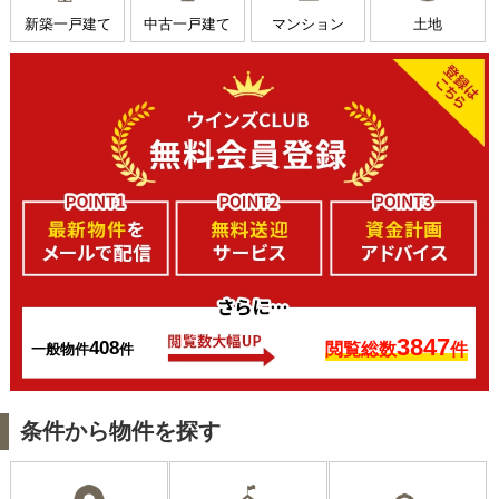
新築一戸建て
中古一戸建て
マンション
土地
3847
408
閲覧総数
件
一般物件
件
条件
から物件を探す