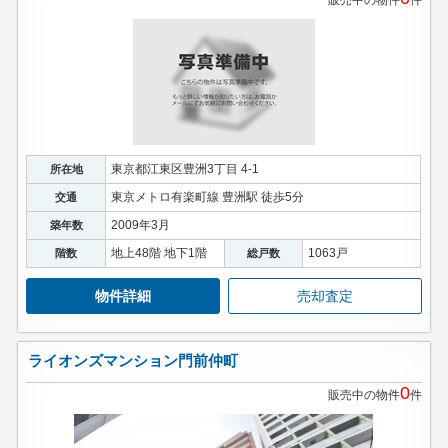
東京都江東区豊洲3丁目 4-1
所在地
東京メトロ有楽町線 豊洲駅 徒歩5分
交通
2009年3月
築年数
地上48階 地下1階
1063戸
階数
総戸数
物件詳細
売却査定
ライオンズマンション門前仲町
0
販売中の物件
件