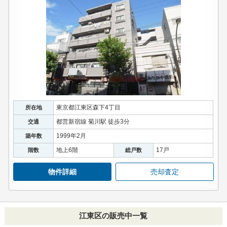
東京都江東区森下4丁目
所在地
都営新宿線 菊川駅 徒歩3分
交通
1999年2月
築年数
地上6階
17戸
階数
総戸数
物件詳細
売却査定
江東区の販売中一覧