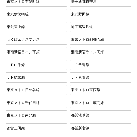
東京メトロ有楽町線
埼玉新都市交通
東武伊勢崎線
東武野田線
東武東上線
埼玉高速鉄道
つくばエクスプレス
東京メトロ副都心線
湘南新宿ライン宇須
湘南新宿ライン高海
ＪＲ山手線
ＪＲ常磐線
ＪＲ総武線
ＪＲ京葉線
東京メトロ日比谷線
東京メトロ東西線
東京メトロ千代田線
東京メトロ半蔵門線
東京メトロ南北線
都営浅草線
都営三田線
都営新宿線