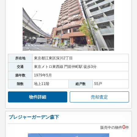
東京都江東区深川2丁目
所在地
東京メトロ東西線 門前仲町駅 徒歩3分
交通
1979年5月
築年数
地上11階
55戸
階数
総戸数
物件詳細
売却査定
プレジャーガーデン森下
0
販売中の物件
件