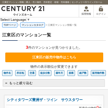
江東区マンション情報｜購入・売り物件、売却査定・相場・売却価格｜センチュリー21ウインズホーム
ログイン
採用情報
Select Language
▼
TOPページ
>
マンションカタログ
>
江東区マンション情報一覧
江東区のマンション一覧
3
件のマンションが見つかりました。
江東区の販売中物件はこちら
物件の表示順位が変更できます
物件名
所在地
交通
徒歩分数
築年月
規模
総戸数
販売物件数
＝ もっと絞り込む
シティタワーズ豊洲ザ・ツイン サウスタワー
0
販売中の物件
件