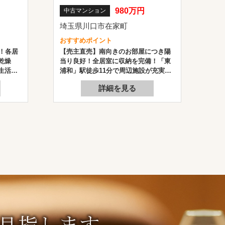
980万円
中古マンション
埼玉県川口市在家町
おすすめポイント
！各居
【売主直売】南向きのお部屋につき陽
乾燥
当り良好！全居室に収納を完備！「東
生活施
浦和」駅徒歩11分で周辺施設が充実し
い住環
た立地！投資用としてもご検討くださ
詳細を見る
い。