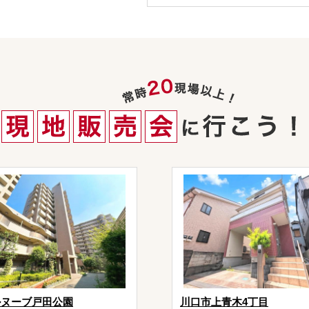
ルヌーブ戸田公園
川口市上青木4丁目