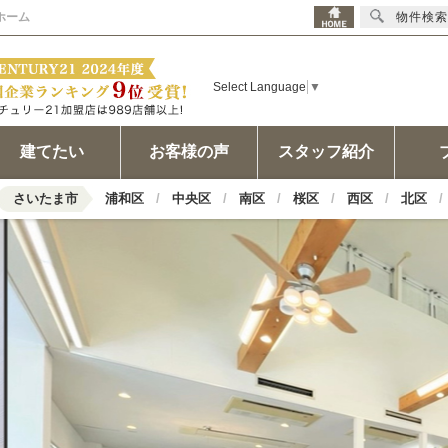
ホーム
物件検索
Select Language
▼
建てたい
お客様の声
スタッフ紹介
さいたま市
浦和区
中央区
南区
桜区
西区
北区