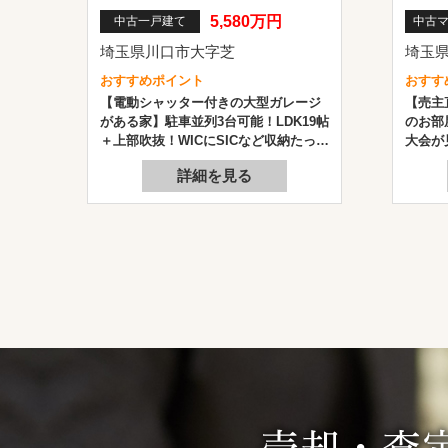
5,580万円
中古一戸建て
中古
埼玉県川口市大字芝
埼玉県
おすすめポイント
おすす
【電動シャッター付きの大型ガレージ
【売主
がある家】駐車並列3台可能！LDK19帖
のお部
＋上部吹抜！WICにSICなど収納たっぷ
大会が
り！床暖房3面・食洗機・ジェットバ
開放的
詳細を見る
ス・浴室テレビなど設備充実！
ティで
す！