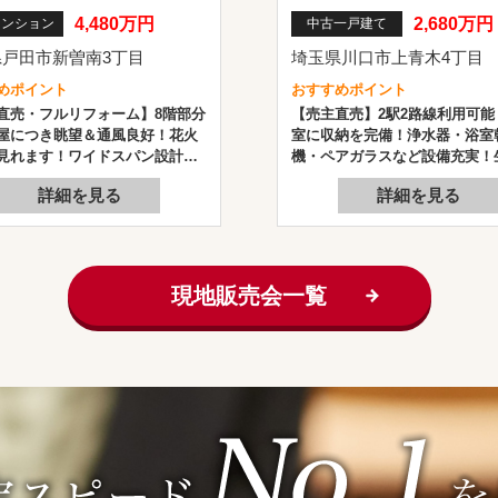
4,480万円
2,680万円
マンション
中古一戸建て
戸田市新曽南3丁目
埼玉県川口市上青木4丁目
めポイント
おすすめポイント
直売・フルリフォーム】8階部分
【売主直売】2駅2路線利用可能
屋につき眺望＆通風良好！花火
室に収納を完備！浄水器・浴室
見れます！ワイドスパン設計で
機・ペアガラスなど設備充実！
！総戸数164戸のビッグコミュニ
設が徒歩圏内に揃う利便性の高
詳細を見る
詳細を見る
管理体制や修繕計画も良好で
境です。
現地販売会一覧