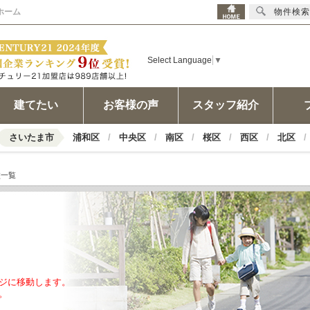
ホーム
物件検索
Select Language
▼
建てたい
お客様の声
スタッフ紹介
さいたま市
浦和区
中央区
南区
桜区
西区
北区
校一覧
ジに移動します。
。