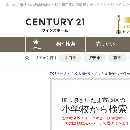
さいたま市桜区の小学校学区一覧｜川口市の不動産｜センチュリー21ウインズ
物件検索
売りたい
ホーム
エリアから探す
川口市
戸田市
蕨市
TOPページ
>
学校地域検索
>
さいたま市桜区の小学
埼玉県さいたま市桜区の
小学校から検索
※学校名をクリックすると物件検索ペー
※種別は移動先のページで選択できます