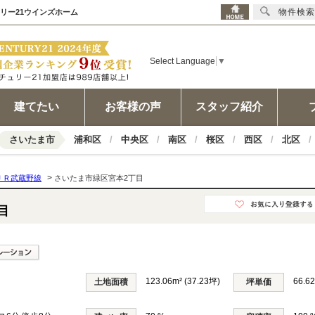
物件検索
ュリー21ウインズホーム
Select Language
▼
建てたい
お客様の声
スタッフ紹介
さいたま市
浦和区
中央区
南区
桜区
西区
北区
>
ＪＲ武蔵野線
さいたま市緑区宮本2丁目
目
123.06m² (37.23坪)
66.6
土地面積
坪単価