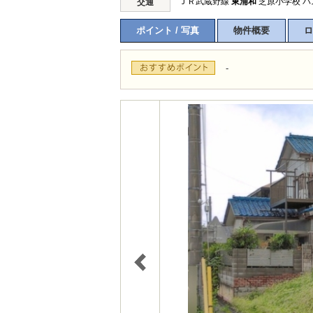
ＪＲ武蔵野線
東浦和
芝原小学校 バ
交通
ポイント / 写真
物件概要
ロ
-