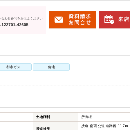
い合わせ番号をお伝えください
-122701-42605
都市ガス
角地
土地権利
所有権
接道: 南西 公道 道路幅: 11.7ｍ
接道状況