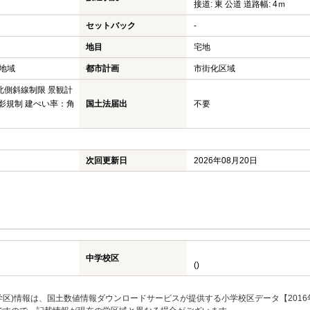
接道: 東 公道 道路幅: 4ｍ
セットバック
-
地目
宅地
地域
都市計画
市街化区域
 北側斜線制限 景観計
日影規制 建ぺい率：角
国土法届出
不要
次回更新日
2026年08月20日
中学校区
()
区)情報は、国土数値情報ダウンロードサービスが提供する小学校区データ【2016