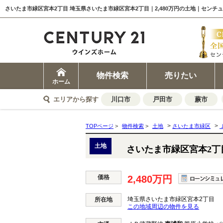
さいたま市緑区宮本2丁目 埼玉県さいたま市緑区宮本2丁目｜2,480万円の土地｜センチ
物件検索
売りたい
ホーム
エリアから探す
川口市
戸田市
蕨市
>
>
TOPページ
>
物件検索
>
土地
さいたま市緑区
土地
さいたま市緑区宮本2丁
価格
2,480万円
埼玉県さいたま市緑区宮本2丁目
所在地
この地域周辺の物件を見る