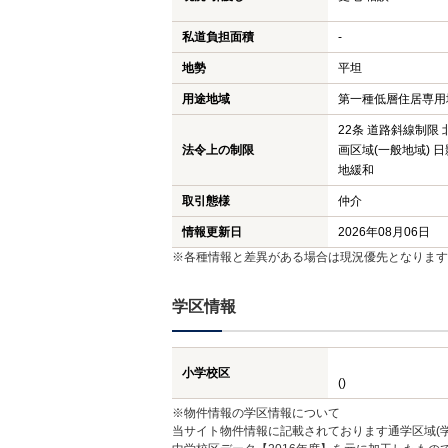
私道負担面積
-
地勢
平坦
用途地域
第一種低層住居専用
22条 道路斜線制限
法令上の制限
画区域(一般地域) 
地緩和
取引態様
仲介
情報更新日
2026年08月06日
※各種情報と差異がある場合は現況優先となります
学区情報
小学校区
()
※物件情報の学区情報について
当サイト物件情報に記載されております通学区域(学