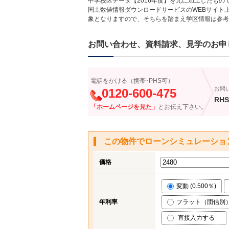
中学校区データ【2016年度】を元に加工したも
国土数値情報ダウンロードサービスのWEBサイト
象となりますので、そちらを踏まえ学区情報は参考
お問い合わせ、資料請求、見学のお申
電話をかける（携帯･PHS可）
お問
0120-600-475
RHS
「ホームページを見た」
とお伝え下さい。
この物件でローンシミュレーショ
価格
変動 (0.500％)
年利率
フラット（団信別） (
直接入力する