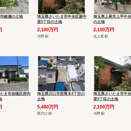
市綾瀬の土地
埼玉県さいたま市中央区新中
埼玉県上尾市上平中央
里5丁目の土地
の土地
円
2,100万円
2,100万円
与野 駅
北上尾 駅
たま市岩槻区府内
埼玉県川口市西青木4丁目の
埼玉県さいたま市中
地
土地
里5丁目の土地
円
5,480万円
2,100万円
西川口 駅
与野 駅