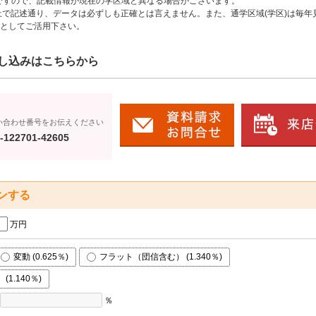
のですので、記載情報が現在の学区域と異なる場合がございます。
上で記述通り、データは必ずしも正確とは言えません。また、通学区域(学区)は毎年
としてご活用下さい。
し込みはこちらから
い合わせ番号をお伝えください
-122701-42605
ンする
万円
変動 (0.625％)
フラット（団信含む） (1.340％)
1.140％)
％