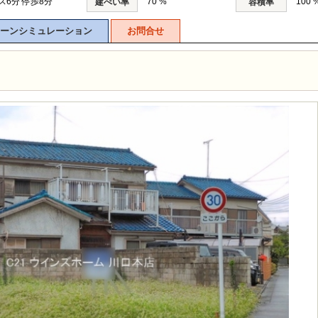
ス6分 停歩8分
70 %
100 
建ぺい率
容積率
ーンシミュレーション
お問合せ