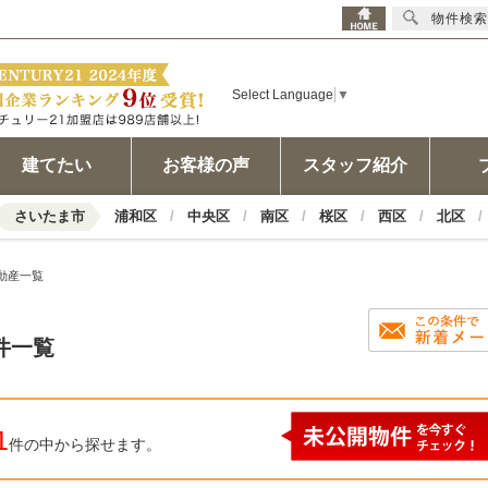
物件検索
Select Language
▼
建てたい
お客様の声
スタッフ紹介
さいたま市
浦和区
中央区
南区
桜区
西区
北区
動産一覧
件一覧
1
件の中から探せます。