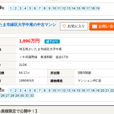
9
枚
たま市緑区大字中尾の中古マンシ
1,890万円
値下がり
埼玉県さいたま市緑区大字中尾
地
ＪＲ武蔵野線 東浦和駅 徒歩17分
2LDK
り
64.17㎡
3階/5階建
面積
所在階
1990年9月
マンション/RC造
月
建物構造
2
枚
会員様限定で公開中！】