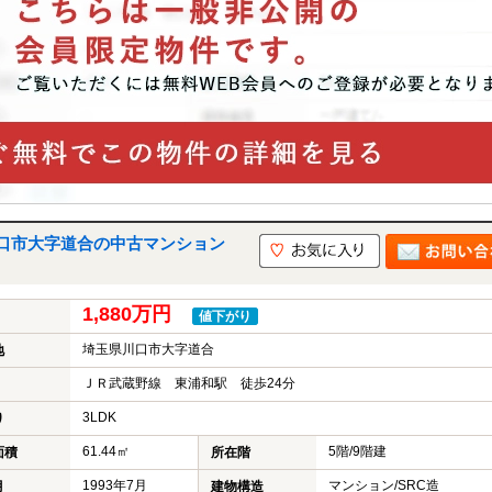
口市大字道合の中古マンション
1,880万円
値下がり
埼玉県川口市大字道合
地
ＪＲ武蔵野線 東浦和駅 徒歩24分
3LDK
り
61.44㎡
5階/9階建
面積
所在階
1993年7月
マンション/SRC造
月
建物構造