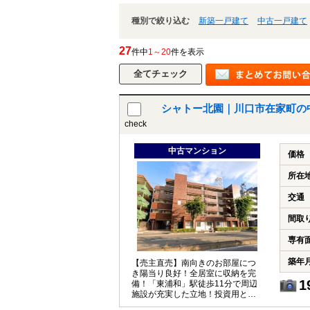
種別で絞り込む
新築一戸建て
中古一戸建て
27
件中
1～20
件を表示
シャトー北園｜川口市在家町の
check
中古マンション
価格
所在
交通
間取
専有
築年
【売主直売】南向きのお部屋につ
き陽当り良好！全居室に収納を完
1
備！「東浦和」駅徒歩11分で周辺
施設が充実した立地！投資用とし
てもご検討ください。