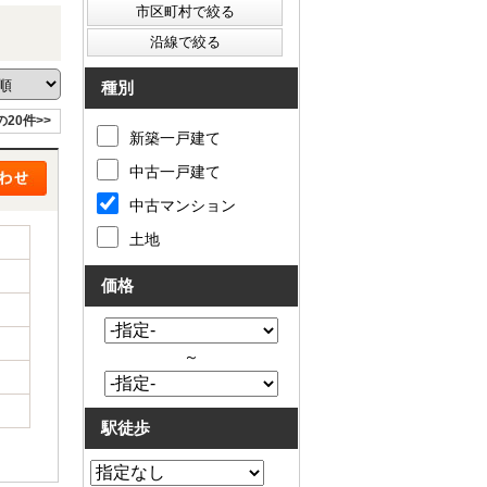
種別
の20件>>
新築一戸建て
中古一戸建て
中古マンション
土地
価格
～
駅徒歩