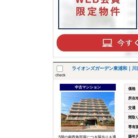
ライオンズガーデン東浦和｜川
check
中古マンション
価格
所在
交通
間取
専有
築年
5階の南西角部屋につき陽当り＆通