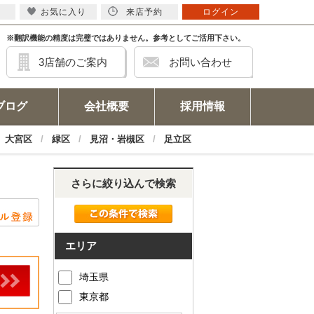
お気に入り
来店予約
ログイン
※翻訳機能の精度は完璧ではありません。参考としてご活用下さい。
3店舗のご案内
お問い合わせ
ブログ
会社概要
採用情報
大宮区
緑区
見沼・岩槻区
足立区
さらに絞り込んで検索
エリア
埼玉県
東京都