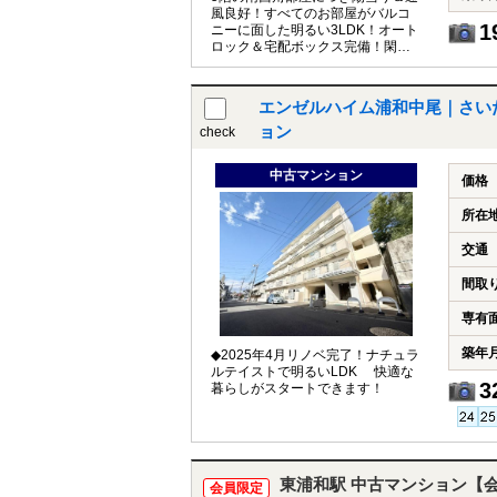
風良好！すべてのお部屋がバルコ
1
ニーに面した明るい3LDK！オート
ロック＆宅配ボックス完備！閑静
な住宅街で生活施設が徒歩圏内に
揃います。
エンゼルハイム浦和中尾｜さい
ョン
check
中古マンション
価格
所在
交通
間取
専有
築年
◆2025年4月リノベ完了！ナチュラ
ルテイストで明るいLDK 快適な
3
暮らしがスタートできます！
東浦和駅 中古マンション【
会員限定