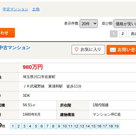
中古マンション
土地
表示件数
並び順
1
2
次
中古マンション
980万円
埼玉県川口市在家町
地
ＪＲ武蔵野線 東浦和駅 徒歩11分
3DK
り
56.51㎡
1階/5階建
面積
所在階
1980年6月
マンション/RC造
月
建物構造
9
枚