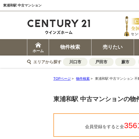
東浦和駅 中古マンション
物件検索
売りたい
ホーム
エリアから探す
川口市
戸田市
蕨市
TOPページ
>
物件検索
>
東浦和駅 中古マンション 不
東浦和駅 中古マンションの物
356
会員登録をすると全