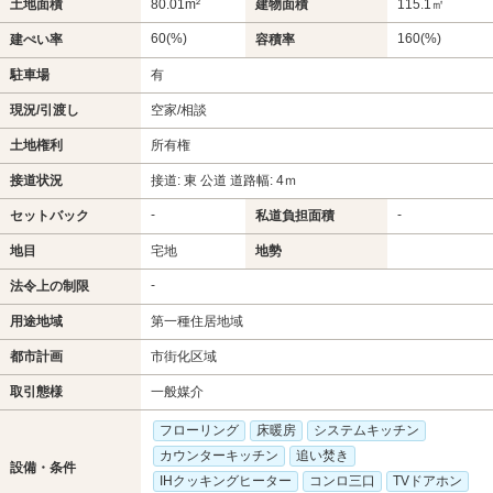
土地面積
80.01m²
建物面積
115.1㎡
60(%)
160(%)
建ぺい率
容積率
駐車場
有
現況/引渡し
空家/相談
土地権利
所有権
接道状況
接道: 東 公道 道路幅: 4ｍ
-
-
セットバック
私道負担面積
地目
宅地
地勢
-
法令上の制限
用途地域
第一種住居地域
都市計画
市街化区域
取引態様
一般媒介
フローリング
床暖房
システムキッチン
カウンターキッチン
追い焚き
設備・条件
IHクッキングヒーター
コンロ三口
TVドアホン