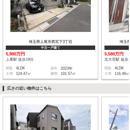
埼玉県上尾市西宮下3丁目
埼玉
中古一戸建て
5,980万円
5,580万円
上尾駅 徒歩19分
北大宮駅 徒歩1
4LDK
4LDK
間取
築年
2023年
間取
土地
124.47㎡
建物
101.57㎡
土地
116.49㎡
広さの近い物件はこちら