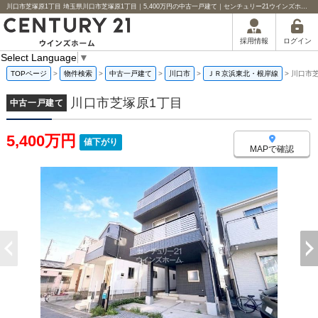
川口市芝塚原1丁目 埼玉県川口市芝塚原1丁目｜5,400万円の中古一戸建て｜センチュリー21ウインズホーム
ログイン
採用情報
Select Language
▼
TOPページ
>
物件検索
>
中古一戸建て
>
川口市
>
ＪＲ京浜東北・根岸線
>
川口市
川口市芝塚原1丁目
中古一戸建て
5,400万円
値下がり
MAPで確認