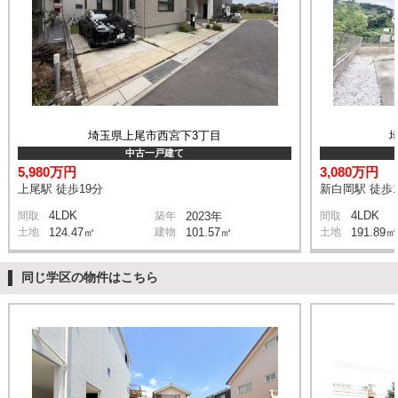
埼玉県上尾市西宮下3丁目
中古一戸建て
5,980万円
3,080万円
上尾駅 徒歩19分
新白岡駅 徒歩1
4LDK
4LDK
間取
築年
2023年
間取
土地
124.47㎡
建物
101.57㎡
土地
191.89㎡
同じ学区の物件はこちら