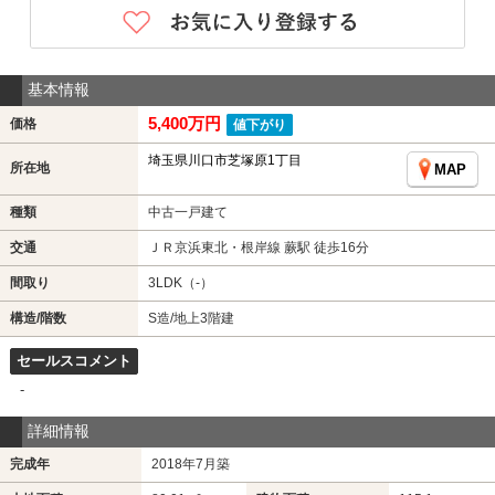
基本情報
5,400万円
価格
値下がり
埼玉県川口市芝塚原1丁目
所在地
MAP
種類
中古一戸建て
交通
ＪＲ京浜東北・根岸線 蕨駅 徒歩16分
間取り
3LDK（-）
構造/階数
S造/地上3階建
セールスコメント
-
詳細情報
完成年
2018年7月築