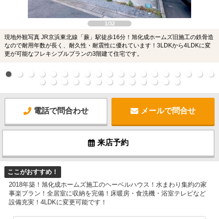
1/32
現地外観写真 JR京浜東北線「蕨」駅徒歩16分！旭化成ホームズ旧施工の鉄骨造
なので耐用年数が長く、耐久性・耐震性に優れています！3LDKから4LDKに変
更が可能なフレキシブルプランの3階建て住宅です。
電話で問合わせ
メールで問合せ
来店予約
ここがおすすめ！
2018年築！旭化成ホームズ施工のヘーベルハウス！水まわり集約の家
事楽プラン！全居室に収納を完備！床暖房・食洗機・浴室テレビなど
設備充実！4LDKに変更可能です！