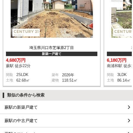
埼玉県川口市芝塚原2丁目
新築一戸建て
4,680万円
6,180万円
蕨駅 徒歩22分
南浦和駅 徒歩1
2SLDK
3LDK
間取
築年
2026年
間取
土地
62.68㎡
建物
118.51㎡
土地
86.14㎡
類似の条件から検索
蕨駅の新築戸建て
蕨駅の中古戸建て