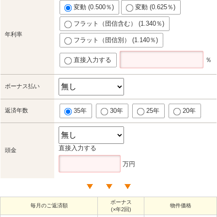
変動 (0.500％)
変動 (0.625％)
フラット（団信含む） (1.340％)
年利率
フラット（団信別） (1.140％)
直接入力する
％
ボーナス払い
返済年数
35年
30年
25年
20年
直接入力する
頭金
万円
ボーナス
毎月のご返済額
物件価格
(×年2回)