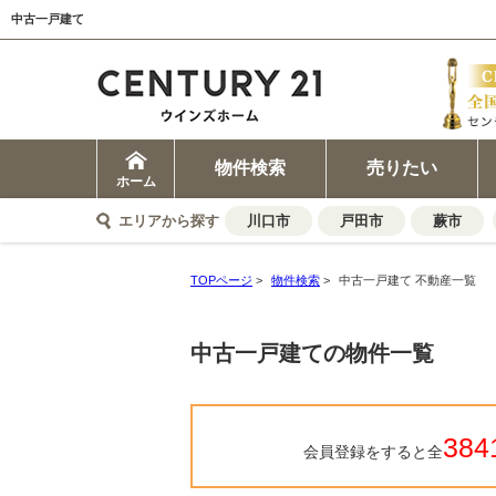
中古一戸建て
物件検索
売りたい
ホーム
エリアから探す
川口市
戸田市
蕨市
TOPページ
>
物件検索
>
中古一戸建て 不動産一覧
中古一戸建ての物件一覧
384
会員登録をすると全