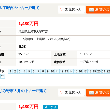
大字畔吉の中古一戸建て
1,480万円
埼玉県上尾市大字畔吉
地
ＪＲ高崎線 上尾駅 バス20分停歩4分
4LDK
り
95.51㎡
101.58㎡
面積
土地面積
1994年12月
一戸建て/木造
月
建物構造
6
枚
じみ野市大井の中古一戸建て
1,480万円
値下がり