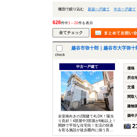
種別で絞り込む
新築一戸建て
中古一戸建て
628
件中
1～20
件を表示
越谷市弥十郎｜越谷市大字弥十
check
中古一戸建て
価格
所在
交通
間取
建物
築年
全室南向きの2階建て4LDK！陽当
り良好！4部屋中3部屋が6帖以上！
2
閑静で平坦な住宅街！生活の快適
を彩る施設が徒歩圏内に揃う良好
な住環境です！