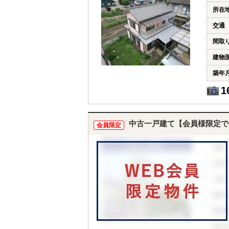
所在
交通
間取
建物
築年
1
中古一戸建て【会員様限定で
会員限定