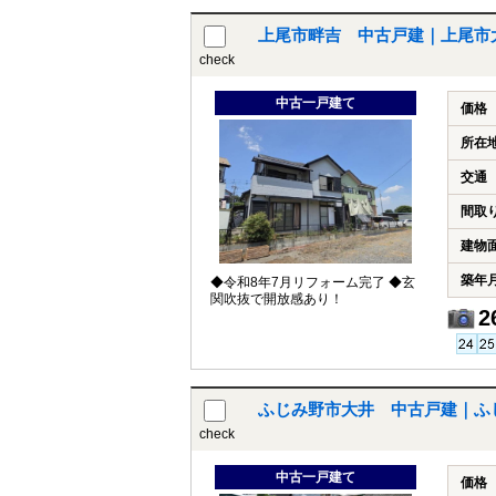
上尾市畔吉 中古戸建｜上尾市
check
中古一戸建て
価格
所在
交通
間取
建物
築年
◆令和8年7月リフォーム完了 ◆玄
関吹抜で開放感あり！
2
ふじみ野市大井 中古戸建｜ふ
check
中古一戸建て
価格