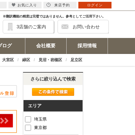
お気に入り
来店予約
ログイン
※翻訳機能の精度は完璧ではありません。参考としてご活用下さい。
3店舗のご案内
お問い合わせ
ブログ
会社概要
採用情報
大宮区
緑区
見沼・岩槻区
足立区
さらに絞り込んで検索
エリア
埼玉県
東京都