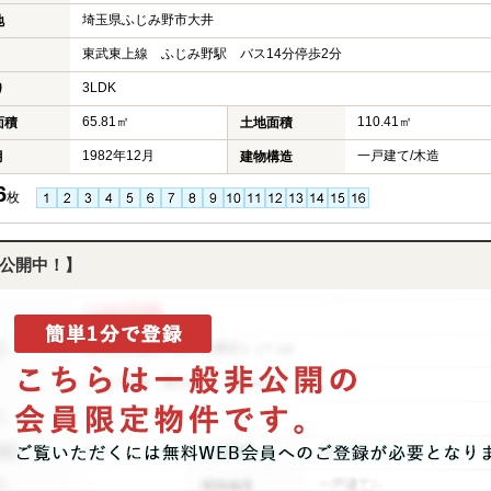
埼玉県ふじみ野市大井
地
東武東上線 ふじみ野駅 バス14分停歩2分
3LDK
り
65.81㎡
110.41㎡
面積
土地面積
1982年12月
一戸建て/木造
月
建物構造
6
枚
公開中！】