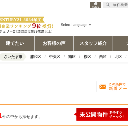
物件検索
Select Language
▼
建てたい
お客様の声
スタッフ紹介
さいたま市
浦和区
中央区
南区
桜区
西区
北区
1
件の中から探せます。