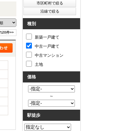
種別
の20件>>
新築一戸建て
中古一戸建て
中古マンション
土地
価格
～
駅徒歩