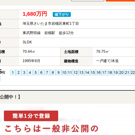
1,680万円
値下がり
埼玉県さいたま市岩槻区東町1丁目
地
東武野田線 岩槻駅 徒歩12分
3LDK
り
70.44㎡
76.75㎡
面積
土地面積
1995年9月
一戸建て/木造
月
建物構造
5
枚
公開中！】