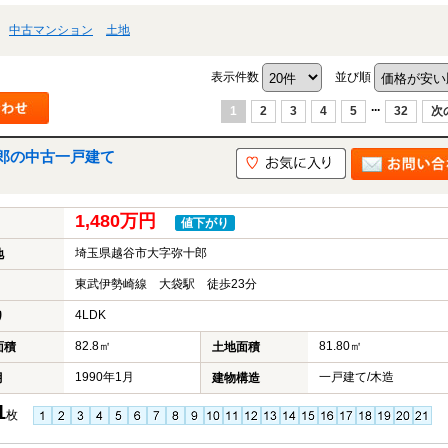
中古マンション
土地
表示件数
並び順
...
1
2
3
4
5
32
次
郎の中古一戸建て
1,480万円
値下がり
埼玉県越谷市大字弥十郎
地
東武伊勢崎線 大袋駅 徒歩23分
4LDK
り
82.8㎡
81.80㎡
面積
土地面積
1990年1月
一戸建て/木造
月
建物構造
1
枚