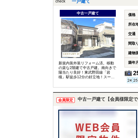
一戸建て
check
中古一戸建て
価格
所在
交通
間取
建物
築年
新規内装外装リフォーム済。移動
の楽な2階建て中古戸建。南向きで
2
陽当たり良好！東武野田線「岩
槻」駅徒歩12分の好立地！スーパ
ー、コンビニなど商業施設が徒歩8
分圏内に揃う生活に便利なエリ
ア。
中古一戸建て【会員様限定で
会員限定