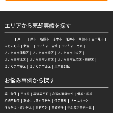
エリアから売却実績を探す
川口市
戸田市
蕨市
朝霞市
志木市
越谷市
草加市
富士見市
ふじみ野市
新座市
さいたま市全域
さいたま市南区
さいたま市浦和区
さいたま市緑区
さいたま市中央区
さいたま市北区
さいたま市大宮区
さいたま市見沼区・岩槻区
さいたま市桜区
さいたま市西区
東京都23区
お悩み事例から探す
築古物件
空き家
再建築不可
心理的瑕疵物件
借地・底地
相続不動産
離婚による財産分与
任意売却
リースバック
住み替え・買い替え
共有持分
事故物件
売却成功事例一覧