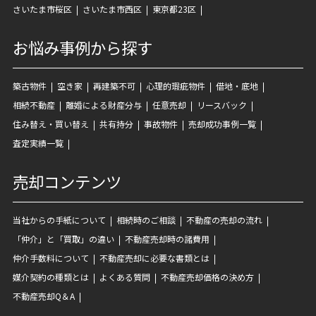
さいたま市桜区
さいたま市西区
東京都23区
お悩み事例から探す
築古物件
空き家
再建築不可
心理的瑕疵物件
借地・底地
相続不動産
離婚による財産分与
任意売却
リースバック
住み替え・買い替え
共有持分
事故物件
売却成功事例一覧
査定実績一覧
売却コンテンツ
当社からの手紙について
相続時のご相談
不動産の売却の流れ
「仲介」と「買取」の違い
不動産売却時の諸費用
仲介手数料について
不動産売却に必要な書類とは
媒介契約の種類とは
よくある質問
不動産売却価格の決め方
不動産売却Q＆A