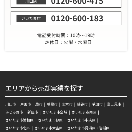
0120-600-475
川口店
0120-600-183
さいたま店
電話受付時間：10時～19時
定休日：火曜・水曜日
エリアから売却実績を探す
川口市
戸田市
蕨市
朝霞市
志木市
越谷市
草加市
富士見市
ふじみ野市
新座市
さいたま市全域
さいたま市南区
さいたま市浦和区
さいたま市緑区
さいたま市中央区
さいたま市北区
さいたま市大宮区
さいたま市見沼区・岩槻区