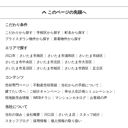
このページの先頭へ
こだわり条件
こだわりから探す
学校区から探す
町名から探す
プライスダウン物件から探す
新着物件から探す
エリアで探す
川口市
さいたま市南区
さいたま市浦和区
さいたま市緑区
さいたま市中央区
さいたま市北区
さいたま市大宮区
さいたま市見沼区
さいたま市桜区
さいたま市西区
足立区
コンテンツ
売却専門ページ
不動産売却実績
当社からの手紙について
建てたい方へ
ご紹介キャンペーン
幸せ人生計画シミュレーション
現地販売会情報
WEBチラシ
マンションカタログ
お客様の声
当社について
当社の強み
会社概要
川口店
さいたま店
スタッフ紹介
スタッフブログ
採用情報
個人情報の取り扱い