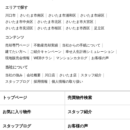
エリアで探す
川口市
さいたま市南区
さいたま市浦和区
さいたま市緑区
さいたま市中央区
さいたま市北区
さいたま市大宮区
さいたま市見沼区
さいたま市桜区
さいたま市西区
足立区
コンテンツ
売却専門ページ
不動産売却実績
当社からの手紙について
建てたい方へ
ご紹介キャンペーン
幸せ人生計画シミュレーション
現地販売会情報
WEBチラシ
マンションカタログ
お客様の声
当社について
当社の強み
会社概要
川口店
さいたま店
スタッフ紹介
スタッフブログ
採用情報
個人情報の取り扱い
トップページ
売買物件検索
お気に入り物件
スタッフ紹介
スタッフブログ
お客様の声