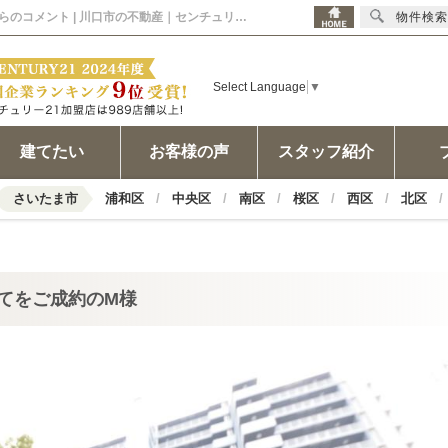
2018年02月22日 丁寧です 川口市の中古マンションをご成約のM様担当者からのコメント | 川口市の不動産｜センチュリー21ウインズホーム
物件検索
Select Language
▼
建てたい
お客様の声
スタッフ紹介
さいたま市
浦和区
中央区
南区
桜区
西区
北区
てをご成約のM様