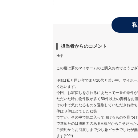
私
担当者からのコメント
H様
この度は夢のマイホームのご購入おめでとうござ
H様は私と同い年でまだ20代と若い中、マイホ
く思います。
今回、お家探しをされるにあたって一番の条件が
ただいた時に物件数が多く50件以上の資料をお
その中で気になるものを選別していただきお持ち
件は３件ほどでしたね笑
ですが、その中で気に入って頂けるものを見つけ
で進めたのは決断力のあるH様だからこそだった
ご契約からお引渡しまで少し急ピッチでしたが無
ます(*^^*)