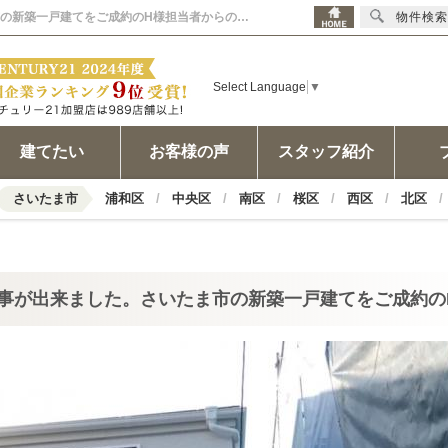
2018年04月06日 とても満足した物件を見付ける事が出来ました。さいたま市の新築一戸建てをご成約のH様担当者からのコメント | 川口市の不動産｜センチュリー21ウインズホーム
物件検索
Select Language
▼
建てたい
お客様の声
スタッフ紹介
さいたま市
浦和区
中央区
南区
桜区
西区
北区
事が出来ました。さいたま市の新築一戸建てをご成約の