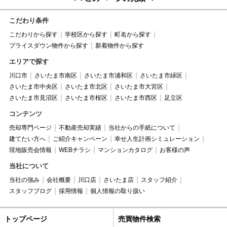
こだわり条件
こだわりから探す
学校区から探す
町名から探す
プライスダウン物件から探す
新着物件から探す
エリアで探す
川口市
さいたま市南区
さいたま市浦和区
さいたま市緑区
さいたま市中央区
さいたま市北区
さいたま市大宮区
さいたま市見沼区
さいたま市桜区
さいたま市西区
足立区
コンテンツ
売却専門ページ
不動産売却実績
当社からの手紙について
建てたい方へ
ご紹介キャンペーン
幸せ人生計画シミュレーション
現地販売会情報
WEBチラシ
マンションカタログ
お客様の声
当社について
当社の強み
会社概要
川口店
さいたま店
スタッフ紹介
スタッフブログ
採用情報
個人情報の取り扱い
トップページ
売買物件検索