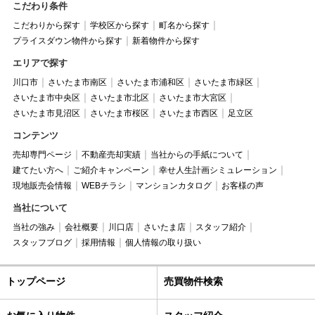
こだわり条件
こだわりから探す
学校区から探す
町名から探す
プライスダウン物件から探す
新着物件から探す
エリアで探す
川口市
さいたま市南区
さいたま市浦和区
さいたま市緑区
さいたま市中央区
さいたま市北区
さいたま市大宮区
さいたま市見沼区
さいたま市桜区
さいたま市西区
足立区
コンテンツ
売却専門ページ
不動産売却実績
当社からの手紙について
建てたい方へ
ご紹介キャンペーン
幸せ人生計画シミュレーション
現地販売会情報
WEBチラシ
マンションカタログ
お客様の声
当社について
当社の強み
会社概要
川口店
さいたま店
スタッフ紹介
スタッフブログ
採用情報
個人情報の取り扱い
トップページ
売買物件検索