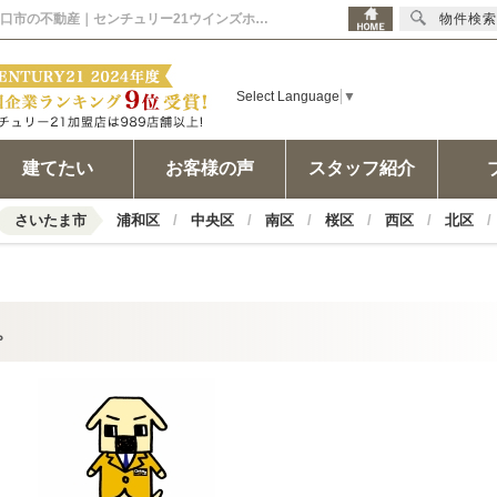
2017年02月10日 これからも宜しくお願いします。 担当者からのコメント | 川口市の不動産｜センチュリー21ウインズホーム
物件検索
Select Language
▼
建てたい
お客様の声
スタッフ紹介
さいたま市
浦和区
中央区
南区
桜区
西区
北区
。