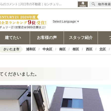
2016年12月03日 細かな部分まで非常に丁寧にしてくださいました。担当者からのコメント | 川口市の不動産｜センチュリー21ウインズホーム
物件検索
Select Language
▼
建てたい
お客様の声
スタッフ紹介
さいたま市
浦和区
中央区
南区
桜区
西区
北区
てくださいました。