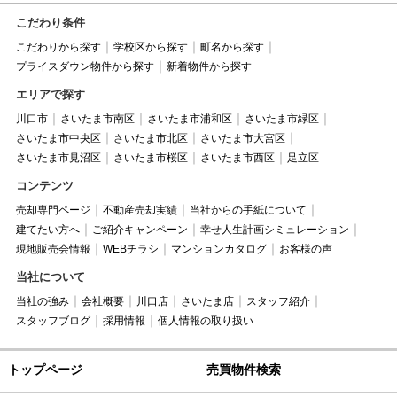
こだわり条件
こだわりから探す
学校区から探す
町名から探す
プライスダウン物件から探す
新着物件から探す
エリアで探す
川口市
さいたま市南区
さいたま市浦和区
さいたま市緑区
さいたま市中央区
さいたま市北区
さいたま市大宮区
さいたま市見沼区
さいたま市桜区
さいたま市西区
足立区
コンテンツ
売却専門ページ
不動産売却実績
当社からの手紙について
建てたい方へ
ご紹介キャンペーン
幸せ人生計画シミュレーション
現地販売会情報
WEBチラシ
マンションカタログ
お客様の声
当社について
当社の強み
会社概要
川口店
さいたま店
スタッフ紹介
スタッフブログ
採用情報
個人情報の取り扱い
トップページ
売買物件検索