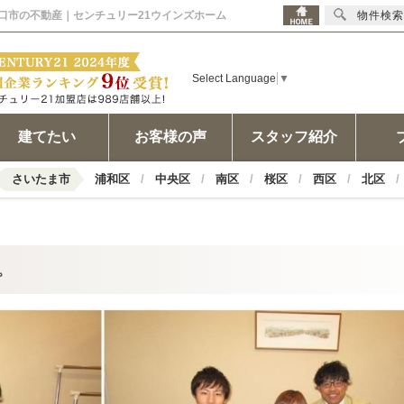
 川口市の不動産｜センチュリー21ウインズホーム
物件検索
Select Language
▼
建てたい
お客様の声
スタッフ紹介
さいたま市
浦和区
中央区
南区
桜区
西区
北区
。