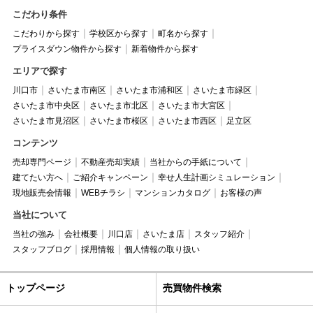
こだわり条件
こだわりから探す
学校区から探す
町名から探す
プライスダウン物件から探す
新着物件から探す
エリアで探す
川口市
さいたま市南区
さいたま市浦和区
さいたま市緑区
さいたま市中央区
さいたま市北区
さいたま市大宮区
さいたま市見沼区
さいたま市桜区
さいたま市西区
足立区
コンテンツ
売却専門ページ
不動産売却実績
当社からの手紙について
建てたい方へ
ご紹介キャンペーン
幸せ人生計画シミュレーション
現地販売会情報
WEBチラシ
マンションカタログ
お客様の声
当社について
当社の強み
会社概要
川口店
さいたま店
スタッフ紹介
スタッフブログ
採用情報
個人情報の取り扱い
トップページ
売買物件検索