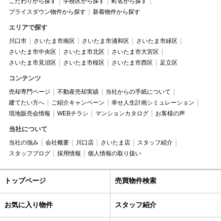
こだわりから探す
学校区から探す
町名から探す
プライスダウン物件から探す
新着物件から探す
エリアで探す
川口市
さいたま市南区
さいたま市浦和区
さいたま市緑区
さいたま市中央区
さいたま市北区
さいたま市大宮区
さいたま市見沼区
さいたま市桜区
さいたま市西区
足立区
コンテンツ
売却専門ページ
不動産売却実績
当社からの手紙について
建てたい方へ
ご紹介キャンペーン
幸せ人生計画シミュレーション
現地販売会情報
WEBチラシ
マンションカタログ
お客様の声
当社について
当社の強み
会社概要
川口店
さいたま店
スタッフ紹介
スタッフブログ
採用情報
個人情報の取り扱い
トップページ
売買物件検索
お気に入り物件
スタッフ紹介