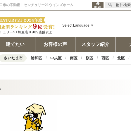
 川口市の不動産｜センチュリー21ウインズホーム
物件検索
Select Language
▼
建てたい
お客様の声
スタッフ紹介
さいたま市
浦和区
中央区
南区
桜区
西区
北区
。