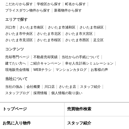
こだわりから探す
学校区から探す
町名から探す
プライスダウン物件から探す
新着物件から探す
エリアで探す
川口市
さいたま市南区
さいたま市浦和区
さいたま市緑区
さいたま市中央区
さいたま市北区
さいたま市大宮区
さいたま市見沼区
さいたま市桜区
さいたま市西区
足立区
コンテンツ
売却専門ページ
不動産売却実績
当社からの手紙について
建てたい方へ
ご紹介キャンペーン
幸せ人生計画シミュレーション
現地販売会情報
WEBチラシ
マンションカタログ
お客様の声
当社について
当社の強み
会社概要
川口店
さいたま店
スタッフ紹介
スタッフブログ
採用情報
個人情報の取り扱い
トップページ
売買物件検索
お気に入り物件
スタッフ紹介