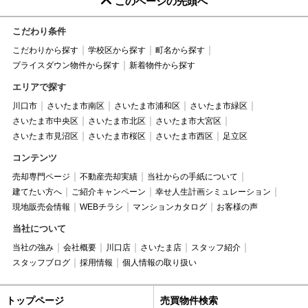
このページの先頭へ
こだわり条件
こだわりから探す
学校区から探す
町名から探す
プライスダウン物件から探す
新着物件から探す
エリアで探す
川口市
さいたま市南区
さいたま市浦和区
さいたま市緑区
さいたま市中央区
さいたま市北区
さいたま市大宮区
さいたま市見沼区
さいたま市桜区
さいたま市西区
足立区
コンテンツ
売却専門ページ
不動産売却実績
当社からの手紙について
建てたい方へ
ご紹介キャンペーン
幸せ人生計画シミュレーション
現地販売会情報
WEBチラシ
マンションカタログ
お客様の声
当社について
当社の強み
会社概要
川口店
さいたま店
スタッフ紹介
スタッフブログ
採用情報
個人情報の取り扱い
トップページ
売買物件検索