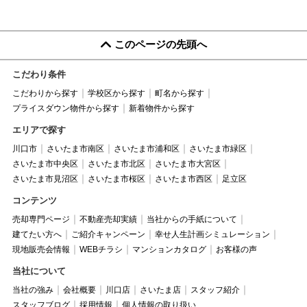
このページの先頭へ
こだわり条件
こだわりから探す
学校区から探す
町名から探す
プライスダウン物件から探す
新着物件から探す
エリアで探す
川口市
さいたま市南区
さいたま市浦和区
さいたま市緑区
さいたま市中央区
さいたま市北区
さいたま市大宮区
さいたま市見沼区
さいたま市桜区
さいたま市西区
足立区
コンテンツ
売却専門ページ
不動産売却実績
当社からの手紙について
建てたい方へ
ご紹介キャンペーン
幸せ人生計画シミュレーション
現地販売会情報
WEBチラシ
マンションカタログ
お客様の声
当社について
当社の強み
会社概要
川口店
さいたま店
スタッフ紹介
スタッフブログ
採用情報
個人情報の取り扱い