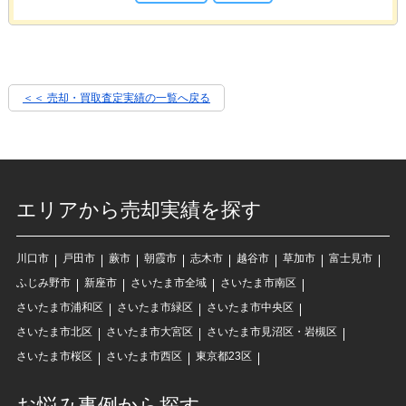
＜＜ 売却・買取査定実績の一覧へ戻る
エリアから売却実績を探す
川口市
戸田市
蕨市
朝霞市
志木市
越谷市
草加市
富士見市
ふじみ野市
新座市
さいたま市全域
さいたま市南区
さいたま市浦和区
さいたま市緑区
さいたま市中央区
さいたま市北区
さいたま市大宮区
さいたま市見沼区・岩槻区
さいたま市桜区
さいたま市西区
東京都23区
お悩み事例から探す