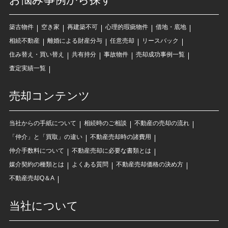
築古物件
空き家
再建築不可
心理的瑕疵物件
借地・底地
相続不動産
離婚による財産分与
任意売却
リースバック
住み替え・買い替え
共有持分
事故物件
売却成功事例一覧
査定実績一覧
売却コンテンツ
当社からの手紙について
相続時のご相談
不動産の売却の流れ
「仲介」と「買取」の違い
不動産売却時の諸費用
仲介手数料について
不動産売却に必要な書類とは
媒介契約の種類とは
よくある質問
不動産売却価格の決め方
不動産売却Q＆A
当社について