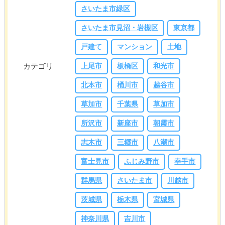
さいたま市緑区
さいたま市見沼・岩槻区
東京都
戸建て
マンション
土地
カテゴリ
上尾市
板橋区
和光市
北本市
桶川市
越谷市
草加市
千葉県
草加市
所沢市
新座市
朝霞市
志木市
三郷市
八潮市
富士見市
ふじみ野市
幸手市
群馬県
さいたま市
川越市
茨城県
栃木県
宮城県
神奈川県
吉川市