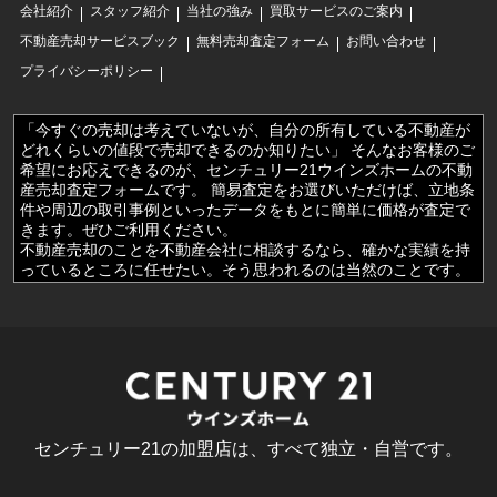
会社紹介
スタッフ紹介
当社の強み
買取サービスのご案内
不動産売却サービスブック
無料売却査定フォーム
お問い合わせ
プライバシーポリシー
「今すぐの売却は考えていないが、自分の所有している不動産が
どれくらいの値段で売却できるのか知りたい」 そんなお客様のご
希望にお応えできるのが、センチュリー21ウインズホームの不動
産売却査定フォームです。 簡易査定をお選びいただけば、立地条
件や周辺の取引事例といったデータをもとに簡単に価格が査定で
きます。ぜひご利用ください。
不動産売却のことを不動産会社に相談するなら、確かな実績を持
っているところに任せたい。そう思われるのは当然のことです。
センチュリー21ウインズホームでは、お客様により一層信頼して
いただけるよう売却成功事例をご覧のウェブサイトに多数掲載し
ております。 センチュリー21ウインズホームに相談を考えている
けれど、決め手になるものが欲しい‥‥そんな時はぜひこちらの
売却成功事例のページをご覧ください。
埼玉・川口市での不動産売却のことはセンチュリー21ウインズホ
ームにお任せください。 確実に売却・現金化されたいという際に
は、不動産買取サービスのご案内も行っております。 とにかく早
センチュリー21の加盟店は、すべて独立・自営です。
く売却されたいというお客様のご希望にもスピーディーに対応
し、最短48時間での買取も可能です。
センチュリー21ウインズホームの手掛ける不動産売却が高く、そ