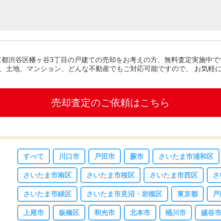
都23区
京都渋谷区幡ヶ谷3丁目の戸建て
の売却をお考えの方、無料査定実施中で
、土地、マンション、どんな不動産でもご対応可能ですので、 お気軽
売却査定のご依頼はこちら
すべて
川口市
戸田市
蕨市
さいたま市浦和区
さいたま市南区
さいたま市桜区
さいたま市西区
さ
さいたま市緑区
さいたま市見沼・岩槻区
東京都
戸
上尾市
板橋区
和光市
北本市
桶川市
越谷