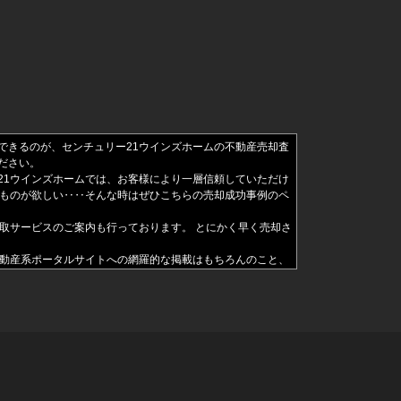
できるのが、センチュリー21ウインズホームの不動産売却査
ださい。
21ウインズホームでは、お客様により一層信頼していただけ
るものが欲しい‥‥そんな時はぜひこちらの売却成功事例のペ
取サービスのご案内も行っております。 とにかく早く売却さ
不動産系ポータルサイトへの網羅的な掲載はもちろんのこと、
検討されていて、まだ相談する先がお決まりでないということ
ことで、売却後も不動産を活用できるサービスです。 川口市
みをお持ちの方は少なくありません。 大切な不動産が競売に
ー21ウインズホームにお任せください。任意売却に関するご
じて物件の魅力度を高めていく必要があります。 センチュ