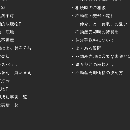
き家
相続時のご相談
建築不可
不動産の売却の流れ
理的瑕疵物件
「仲介」と「買取」の違い
地・底地
不動産売却時の諸費用
続不動産
仲介手数料について
婚による財産分与
よくある質問
意売却
不動産売却に必要な書類と
ースバック
媒介契約の種類とは
み替え・買い替え
不動産売却価格の決め方
有持分
故物件
却成功事例一覧
定実績一覧