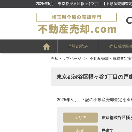
2025年5月 東京都渋谷区幡ヶ谷3丁目【不動産売却査
当社の強み
売却成功事
売却トップページ
不動産売却・買取査定実
東京都渋谷区幡ヶ谷3丁目の戸
戸建て
心理的瑕疵物件
マンション
築古アパート
土地
リースバック
住み替え・買い替え
2025年5月、下記の不動産売却査定を
川口市
戸田市
蕨市
朝霞市
エリア
東京都渋谷区幡
種別
戸建て
さいたま市南区
さいたま市浦和区