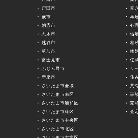
戸田市
空
蕨市
再
朝霞市
心
志木市
借
越谷市
相
草加市
離
富士見市
任
ふじみ野市
リ
新座市
住
さいたま市全域
共
さいたま市南区
事
さいたま市浦和区
売
さいたま市緑区
査
さいたま市中央区
さいたま市北区
さいたま市大宮区