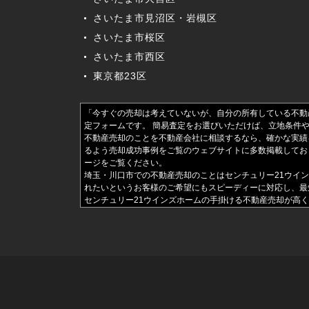
さいたま市見沼区・岩槻区
さいたま市桜区
さいたま市西区
東京都23区
「今すぐの売却は考えていないが、自分の所有している不動
定フォームです。 簡易査定をお選びいただけば、立地条件
不動産売却のことを不動産会社に相談するなら、確かな実績
るよう売却成功事例をご覧のウェブサイトに多数掲載してお
ージをご覧ください。
埼玉・川口市での不動産売却のことはセンチュリー21ウイ
れたいというお客様のご希望にもスピーディーに対応し、最
センチュリー21ウインズホームの手掛ける不動産売却が高
それら1件1件を丁寧な内容を拵えておりますので、ご覧に
でしたら、ぜひ弊社までお気軽にお問い合わせください。
不動産売却の新しいスタイルである「リースバック」。 ご
での不動産リースバックに関するご相談は、センチュリー2
「収入の減少などに伴い住宅ローンの返済が厳しくなった」
かけられる前に、『任意売却』という形で手元に資金が残せ
相談にも対応しております。
不動産売却を確実に進めるためには、不動産の購入を検討さ