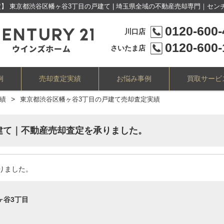
定】 東京都渋谷区幡ヶ谷3丁目の戸建て | 埼玉県全域の不動産売却専門｜セン
0120-600-
川口店
0120-600-
さいたま店
例
売却査定実績
お悩み事例
買取サービ
績
東京都渋谷区幡ヶ谷3丁目の戸建て売却査定実績
建て｜不動産売却査定を承りました。
借地・底地
一棟アパート
空き家物件
収益不動産
再建築不可
共有持分
事故物件
承りました。
志木市
越谷市
草加市
富士見市
ふじみ野
ヶ谷3丁目
さいたま市緑区
さいたま市中央区
さいたま市北区
さい