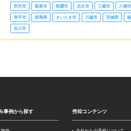
所沢市
新座市
朝霞市
志木市
三郷市
八潮
幸手市
群馬県
さいたま市
川越市
茨城県
吉川市
み事例から探す
売却コンテンツ
古物件
当社からの手紙について