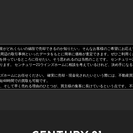
産がどれくらいの値段で売却できるのか知りたい」 そんなお客様のご希望にお応え
や周辺の取引事例といったデータをもとに簡単に価格が査定できます。ぜひご利用く
を持っているところに任せたい。そう思われるのは当然のことです。 センチュリー
ります。 センチュリー21ウインズホームに相談を考えているけれど、決め手にな
ンズホームにお任せください。 確実に売却・現金化されたいという際には、不動産買
短48時間での買取も可能です。
く、そして早く売れる理由のひとつが、買主様の集客に長けているという点です。 
なる買主様にとって魅力的に見える情報を提供することが可能です。 不動産売却を
自宅や不動産を不動産会社などに一旦売却し、その後買主から賃貸物件として借りる
1ウインズホームにお任せください。
 「住宅ローンの支払いが今の生活を圧迫している」など、住宅ローンに関するお悩
るようにしてみてはいかがでしょうか。 川口市の不動産売却のことは、センチュリ
れているお客様に対して単純に物件をご紹介するだけではなく、リフォームなどを通