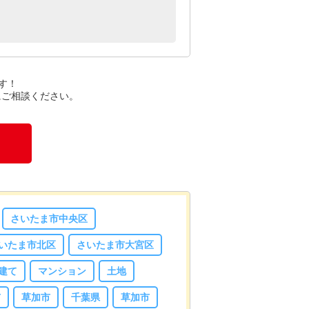
す！
にご相談ください。
さいたま市中央区
いたま市北区
さいたま市大宮区
建て
マンション
土地
市
草加市
千葉県
草加市