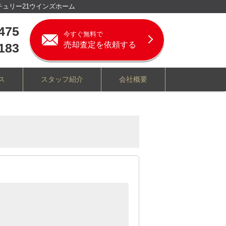
チュリー21ウインズホーム
475
今すぐ無料で
売却査定を依頼する
183
ス
スタッフ紹介
会社概要
相続
離婚
任意売却
市
新座市
さいたま市全域
たま市大宮区
さいたま市見沼区・岩槻区