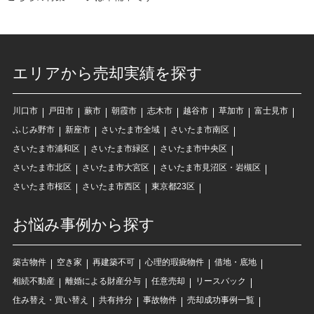
エリアから売却実績を探す
川口市
戸田市
蕨市
朝霞市
志木市
越谷市
草加市
富士見市
ふじみ野市
新座市
さいたま市全域
さいたま市南区
さいたま市浦和区
さいたま市緑区
さいたま市中央区
さいたま市北区
さいたま市大宮区
さいたま市見沼区・岩槻区
さいたま市桜区
さいたま市西区
東京都23区
お悩み事例から探す
築古物件
空き家
再建築不可
心理的瑕疵物件
借地・底地
相続不動産
離婚による財産分与
任意売却
リースバック
住み替え・買い替え
共有持分
事故物件
売却成功事例一覧