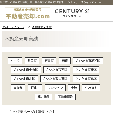
新座市｜不動産売却実績 | 埼玉県全域の不動産売却専門｜センチュリー21ウインズホーム
売却トップページ
不動産売却実績
不動産売却実績
すべて
川口市
戸田市
蕨市
さいたま市浦和区
さいたま市中央区
さいたま市南区
さいたま市桜区
さいたま市北区
さいたま市大宮区
さいたま市緑区
東京都
戸建て
マンション
土地
住み替え
築古物件
不動産買取
こちらの特集ページは準備中です