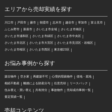
エリアから売却実績を探す
川口市
戸田市
蕨市
朝霞市
志木市
越谷市
草加市
富士見市
ふじみ野市
新座市
さいたま市全域
さいたま市南区
さいたま市浦和区
さいたま市緑区
さいたま市中央区
さいたま市北区
さいたま市大宮区
さいたま市見沼区・岩槻区
さいたま市桜区
さいたま市西区
東京都23区
お悩み事例から探す
築古物件
空き家
再建築不可
心理的瑕疵物件
借地・底地
相続不動産
離婚による財産分与
任意売却
リースバック
住み替え・買い替え
共有持分
事故物件
売却成功事例一覧
査定実績一覧
売却コンテンツ