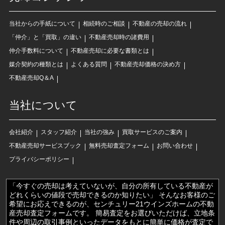
当社からの手紙について
相続時のご相談
不動産の売却の流れ
「仲介」と「買取」の違い
不動産売却時の諸費用
仲介手数料について
不動産売却に必要な書類とは
媒介契約の種類とは
よくある質問
不動産売却価格の決め方
不動産売却Q＆A
当社について
会社紹介
スタッフ紹介
当社の強み
買取サービスのご案内
不動産売却サービスブック
無料売却査定フォーム
お問い合わせ
プライバシーポリシー
「今すぐの売却は考えていないが、自分の所有している不動産が
どれくらいの値段で売却できるのか知りたい」 そんなお客様のご
希望にお応えできるのが、センチュリー21ウインズホームの不動
産売却査定フォームです。 簡易査定をお選びいただけば、立地条
件や周辺の取引事例といったデータをもとに簡単に価格が査定で