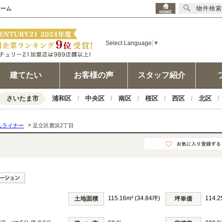
物件検索
ホーム
Select Language
▼
建てたい
お客様の声
スタッフ紹介
さいたま市
浦和区
中央区
南区
桜区
西区
北区
>
人ライナー
足立区鹿浜2丁目
115.16m² (34.84坪)
114.
土地面積
坪単価