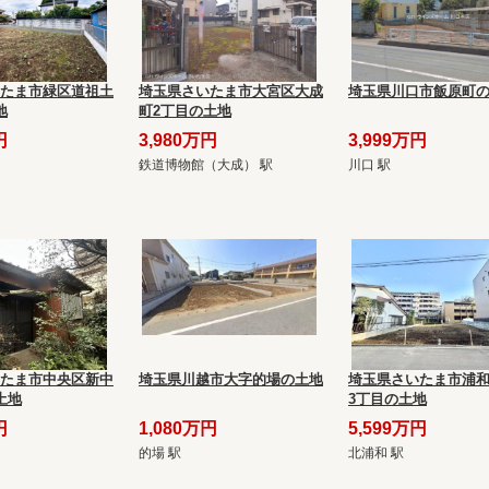
たま市緑区道祖土
埼玉県さいたま市大宮区大成
埼玉県川口市飯原町
地
町2丁目の土地
円
3,980万円
3,999万円
鉄道博物館（大成） 駅
川口 駅
たま市中央区新中
埼玉県川越市大字的場の土地
埼玉県さいたま市浦
土地
3丁目の土地
円
1,080万円
5,599万円
的場 駅
北浦和 駅