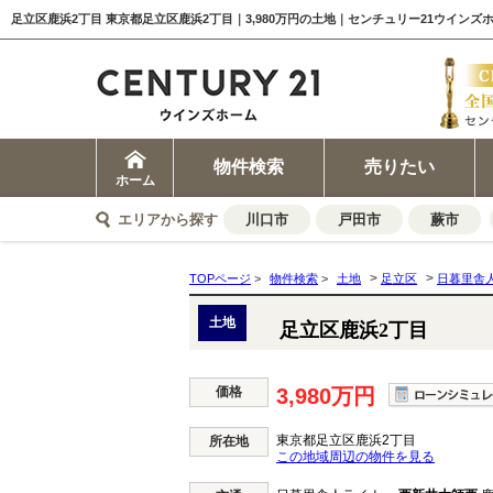
足立区鹿浜2丁目 東京都足立区鹿浜2丁目｜3,980万円の土地｜センチュリー21ウインズ
物件検索
売りたい
ホーム
エリアから探す
川口市
戸田市
蕨市
>
>
TOPページ
>
物件検索
>
土地
足立区
日暮里舎
土地
足立区鹿浜2丁目
価格
3,980万円
東京都足立区鹿浜2丁目
所在地
この地域周辺の物件を見る