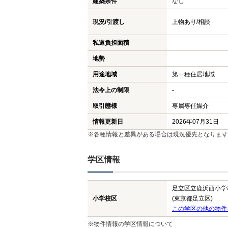
建築条件
なし
現況/引渡し
上物あり/相談
私道負担面積
-
地勢
用途地域
第一種住居地域
法令上の制限
-
取引態様
専属専任媒介
情報更新日
2026年07月31日
※各種情報と差異がある場合は現況優先となります
学区情報
足立区立鹿浜西小学
小学校区
(東京都足立区)
この学区の他の物件
※物件情報の学区情報について