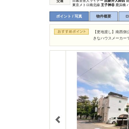
日暮里舎人ライナー
西新井大師西
鹿
交通
東京メトロ南北線
王子神谷
鹿浜橋 バ
ポイント / 写真
物件概要
ロ
【更地渡し】南西側
きなハウスメーカー