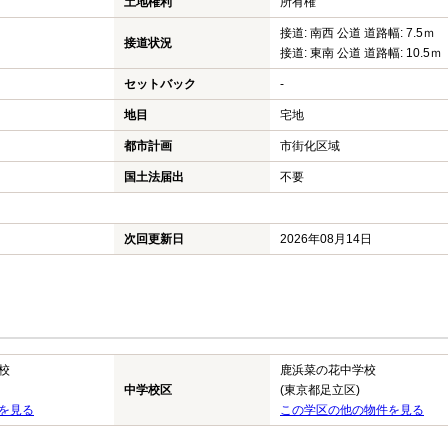
土地権利
所有権
接道: 南西 公道 道路幅: 7.5ｍ
接道状況
接道: 東南 公道 道路幅: 10.5ｍ
セットバック
-
地目
宅地
都市計画
市街化区域
国土法届出
不要
次回更新日
2026年08月14日
校
鹿浜菜の花中学校
中学校区
(東京都足立区)
を見る
この学区の他の物件を見る