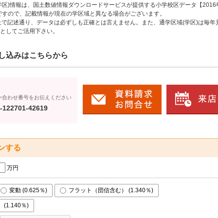
区)情報は、国土数値情報ダウンロードサービスが提供する小学校区データ【2016
のですので、記載情報が現在の学区域と異なる場合がございます。
上で記述通り、データは必ずしも正確とは言えません。また、通学区域(学区)は毎年
としてご活用下さい。
し込みはこちらから
い合わせ番号をお伝えください
-122701-42619
ンする
万円
変動 (0.625％)
フラット（団信含む） (1.340％)
1.140％)