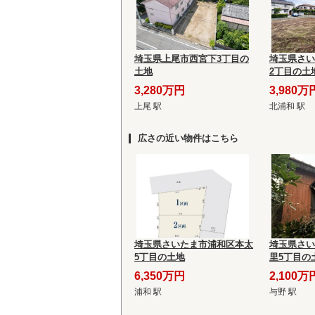
埼玉県上尾市西宮下3丁目の
埼玉県さい
土地
2丁目の土
3,280万円
3,980万
上尾 駅
北浦和 駅
広さの近い物件はこちら
埼玉県さいたま市浦和区本太
埼玉県さい
5丁目の土地
里5丁目の
6,350万円
2,100万
浦和 駅
与野 駅