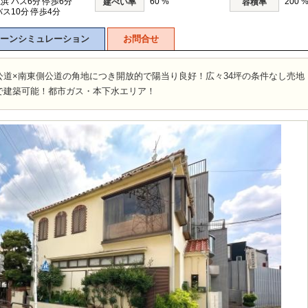
浜 バス6分 停歩6分
60 %
200 
建ぺい率
容積率
ス10分 停歩4分
ーンシミュレーション
お問合せ
公道×南東側公道の角地につき開放的で陽当り良好！広々34坪の条件なし売地
で建築可能！都市ガス・本下水エリア！