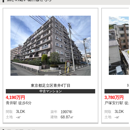
東京都足立区青井4丁目
中古マンション
4,190万円
3,780万円
青井駅 徒歩6分
戸塚安行駅 徒
3LDK
3LDK
間取
築年
1997年
間取
土地
-㎡
建物
68.87㎡
土地
-㎡