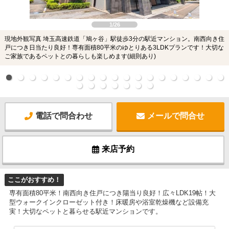
1/26
現地外観写真 埼玉高速鉄道「鳩ヶ谷」駅徒歩3分の駅近マンション。南西向き住
戸につき日当たり良好！専有面積80平米のゆとりある3LDKプランです！大切な
ご家族であるペットとの暮らしも楽しめます(細則あり)
電話で問合わせ
メールで問合せ
来店予約
ここがおすすめ！
専有面積80平米！南西向き住戸につき陽当り良好！広々LDK19帖！大
型ウォークインクローゼット付き！床暖房や浴室乾燥機など設備充
実！大切なペットと暮らせる駅近マンションです。