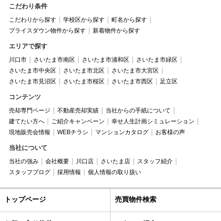
こだわり条件
こだわりから探す
学校区から探す
町名から探す
プライスダウン物件から探す
新着物件から探す
エリアで探す
川口市
さいたま市南区
さいたま市浦和区
さいたま市緑区
さいたま市中央区
さいたま市北区
さいたま市大宮区
さいたま市見沼区
さいたま市桜区
さいたま市西区
足立区
コンテンツ
売却専門ページ
不動産売却実績
当社からの手紙について
建てたい方へ
ご紹介キャンペーン
幸せ人生計画シミュレーション
現地販売会情報
WEBチラシ
マンションカタログ
お客様の声
当社について
当社の強み
会社概要
川口店
さいたま店
スタッフ紹介
スタッフブログ
採用情報
個人情報の取り扱い
トップページ
売買物件検索