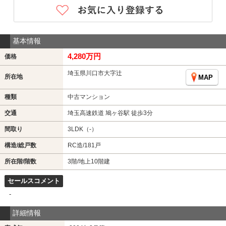
基本情報
4,280万円
価格
埼玉県川口市大字辻
所在地
MAP
種類
中古マンション
交通
埼玉高速鉄道 鳩ヶ谷駅 徒歩3分
間取り
3LDK（-）
構造/総戸数
RC造/181戸
所在階/階数
3階/地上10階建
セールスコメント
-
詳細情報