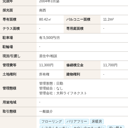
完成年
2004年3月築
採光面
南西
専有面積
80.42㎡
バルコニー面積
11.2m²
-
-
テラス面積
専用庭面積
駐車場
有:5,500円/月
-
駐輪場
現況/引渡し
居住中/相談
管理費等
11,300円
修繕積立金
11,700円
土地権利
所有権
建物権利
-
管理形態：日勤
管理態様
管理組合：なし
管理会社：大和ライフネクスト
-
用途地域
取引態様
一般媒介
フローリング
バリアフリー
床暖房