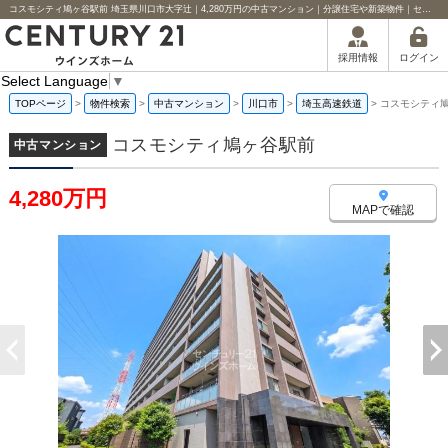
コスモシティ鳩ヶ谷駅前 埼玉県川口市大字辻｜4,280万円の中古マンション｜分譲住宅や新築物件｜センチュリー21ウインズホーム
ログイン
採用情報
Select Language
▼
TOPページ
>
物件検索
>
中古マンション
>
川口市
>
埼玉高速鉄道
>
コスモシティ
コスモシティ鳩ヶ谷駅前
中古マンション
4,280万円
MAPで確認