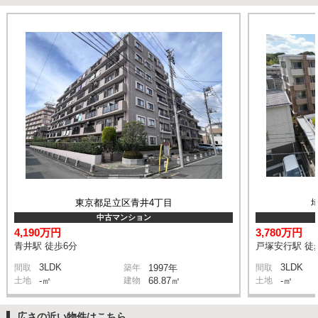
東京都足立区青井4丁目
中古マンション
4,190万円
3,780万円
青井駅 徒歩6分
戸塚安行駅 徒
3LDK
3LDK
間取
築年
1997年
間取
土地
-㎡
建物
68.87㎡
土地
-㎡
広さの近い物件はこちら