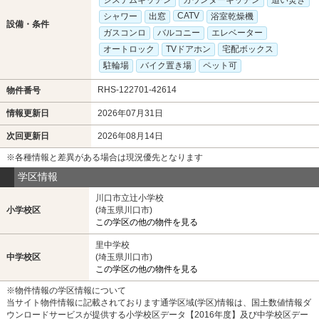
システムキッチン
カウンターキッチン
追い焚き
CATV
シャワー
出窓
浴室乾燥機
設備・条件
ガスコンロ
バルコニー
エレベーター
オートロック
TVドアホン
宅配ボックス
駐輪場
バイク置き場
ペット可
RHS-122701-42614
物件番号
情報更新日
2026年07月31日
次回更新日
2026年08月14日
※各種情報と差異がある場合は現況優先となります
学区情報
川口市立辻小学校
小学校区
(埼玉県川口市)
この学区の他の物件を見る
里中学校
中学校区
(埼玉県川口市)
この学区の他の物件を見る
※物件情報の学区情報について
当サイト物件情報に記載されております通学区域(学区)情報は、国土数値情報ダ
ウンロードサービスが提供する小学校区データ【2016年度】及び中学校区デー