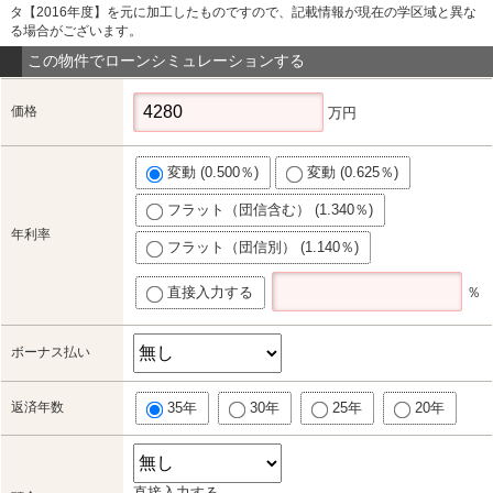
タ【2016年度】を元に加工したものですので、記載情報が現在の学区域と異な
る場合がございます。
この物件でローンシミュレーションする
価格
万円
変動 (0.500％)
変動 (0.625％)
フラット（団信含む） (1.340％)
年利率
フラット（団信別） (1.140％)
直接入力する
％
ボーナス払い
返済年数
35年
30年
25年
20年
直接入力する