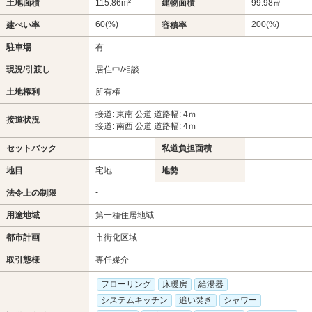
土地面積
115.86m²
建物面積
99.98㎡
60(%)
200(%)
建ぺい率
容積率
駐車場
有
現況/引渡し
居住中/相談
土地権利
所有権
接道: 東南 公道 道路幅: 4ｍ
接道状況
接道: 南西 公道 道路幅: 4ｍ
-
-
セットバック
私道負担面積
地目
宅地
地勢
-
法令上の制限
用途地域
第一種住居地域
都市計画
市街化区域
取引態様
専任媒介
フローリング
床暖房
給湯器
システムキッチン
追い焚き
シャワー