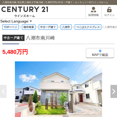
八潮市南川崎 埼玉県八潮市大字南川崎｜5,480万円の中古一戸建て｜センチュリー21ウインズホーム
ログイン
採用情報
Select Language
▼
TOPページ
>
物件検索
>
中古一戸建て
>
八潮市
>
つくばエクスプレス
>
八潮市南
八潮市南川崎
中古一戸建て
5,480万円
MAPで確認