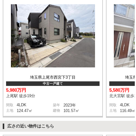
埼玉県上尾市西宮下3丁目
埼玉
中古一戸建て
5,980万円
5,580万円
上尾駅 徒歩19分
北大宮駅 徒歩1
4LDK
4LDK
間取
築年
2023年
間取
土地
124.47㎡
建物
101.57㎡
土地
116.49㎡
広さの近い物件はこちら