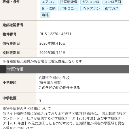
設備・条件
エアコン
浴室乾燥機
ガスコンロ
コンロ三口
床下収納
バルコニー
TVドアホン
都市ガス
角地
建築確認番号
RHS-122701-42571
物件番号
情報更新日
2026年08月10日
次回更新日
2026年08月24日
※各種情報と差異がある場合は現況優先となります
学区情報
八潮市立潮止小学校
小学校区
(埼玉県八潮市)
この学区の他の物件を見る
中学校区
()
※物件情報の学区情報について
当サイト物件情報に記載されております通学区域(学区)情報は、国土数値情報ダ
ウンロードサービスが提供する小学校区データ【2016年度】及び中学校区デー
タ【2016年度】を元に加工したものですので、記載情報が現在の学区域と異な
る場合がございます。