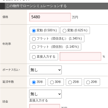
この物件でローンシミュレーションする
価格
万円
変動 (0.500％)
変動 (0.625％)
フラット（団信含む） (1.340％)
年利率
フラット（団信別） (1.140％)
直接入力する
％
ボーナス払い
返済年数
35年
30年
25年
20年
直接入力する
頭金