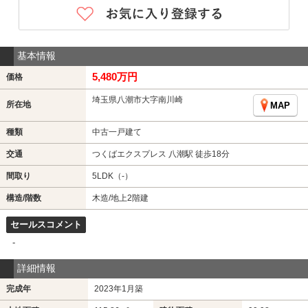
基本情報
5,480万円
価格
埼玉県八潮市大字南川崎
所在地
MAP
種類
中古一戸建て
交通
つくばエクスプレス 八潮駅 徒歩18分
間取り
5LDK（-）
構造/階数
木造/地上2階建
セールスコメント
-
詳細情報
完成年
2023年1月築