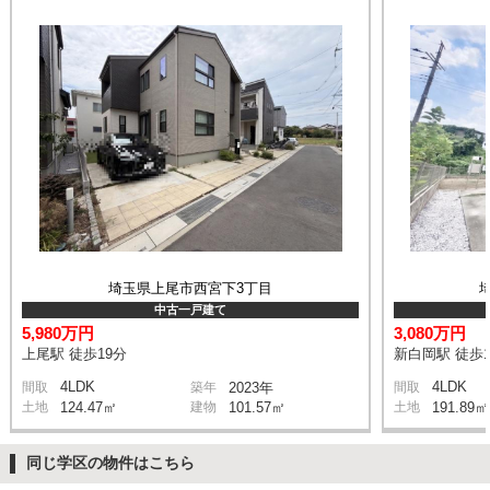
埼玉県上尾市西宮下3丁目
中古一戸建て
5,980万円
3,080万円
上尾駅 徒歩19分
新白岡駅 徒歩1
4LDK
4LDK
間取
築年
2023年
間取
土地
124.47㎡
建物
101.57㎡
土地
191.89㎡
同じ学区の物件はこちら