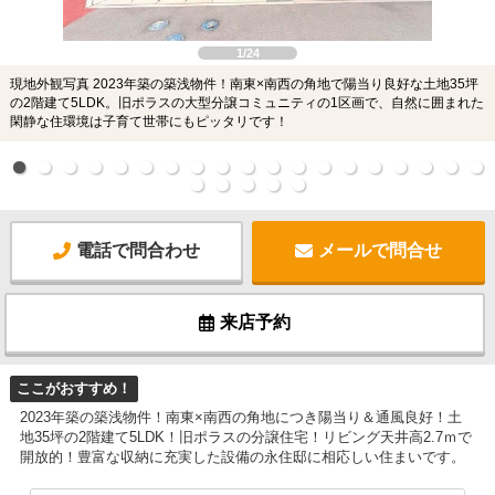
1/24
現地外観写真 2023年築の築浅物件！南東×南西の角地で陽当り良好な土地35坪
の2階建て5LDK。旧ポラスの大型分譲コミュニティの1区画で、自然に囲まれた
閑静な住環境は子育て世帯にもピッタリです！
電話で問合わせ
メールで問合せ
来店予約
ここがおすすめ！
2023年築の築浅物件！南東×南西の角地につき陽当り＆通風良好！土
地35坪の2階建て5LDK！旧ポラスの分譲住宅！リビング天井高2.7ｍで
開放的！豊富な収納に充実した設備の永住邸に相応しい住まいです。