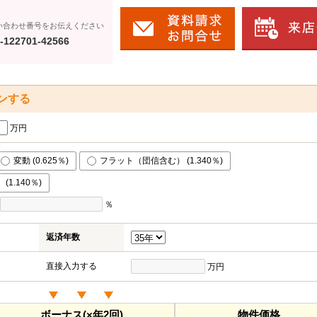
い合わせ番号をお伝えください
-122701-42566
ンする
万円
変動 (0.625％)
フラット（団信含む） (1.340％)
1.140％)
％
返済年数
直接入力する
万円
ボーナス(×年2回)
物件価格