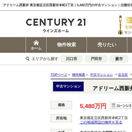
アドリーム西新井 東京都足立区西新井本町2丁目｜5,480万円の中古マンション｜分譲
物件検索
売りたい
ホーム
エリアから探す
川口市
戸田市
蕨市
>
TOPページ
>
物件検索
>
中古マンション
足立区
中古マンション
アドリーム西新
価格
5,480万円
東京都足立区西新井本町2丁目
所在地
この地域周辺の物件を見る