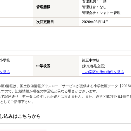
管理形態：日勤
管理態様
管理組合：なし
管理会社：シャトー管理
次回更新日
2026年08月14日
小学校
第五中学校
中学校区
(東京都足立区)
を見る
この学区の他の物件を見る
区)情報は、国土数値情報ダウンロードサービスが提供する小学校区データ【2016
のですので、記載情報が現在の学区域と異なる場合がございます。
上で記述通り、データは必ずしも正確とは言えません。また、通学区域(学区)は毎年
としてご活用下さい。
し込みはこちらから