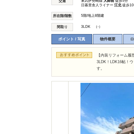
東武伊勢崎線
大師前
徒歩5分
交通
日暮里舎人ライナー
江北
徒歩1
5階/地上8階建
所在階/階数
3LDK （-）
間取り
ポイント / 写真
物件概要
ロ
【内装リフォーム履
3LDK！LDK16
す。