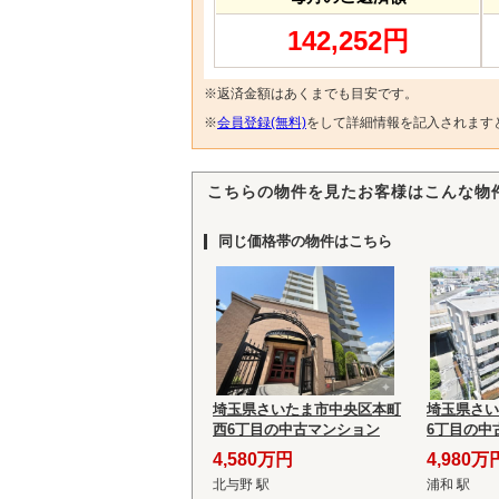
142,252円
※返済金額はあくまでも目安です。
※
会員登録(無料)
をして詳細情報を記入されます
こちらの物件を見たお客様はこんな物
同じ価格帯の物件はこちら
埼玉県さいたま市中央区本町
埼玉県さい
西6丁目の中古マンション
6丁目の中
4,580万円
4,980万
北与野 駅
浦和 駅