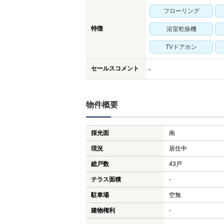
フローリング
特徴
浴室乾燥機
TVドアホン
セールスコメント
-
物件概要
採光面
南
現況
居住中
総戸数
43戸
テラス面積
-
駐車場
空無
建物権利
-