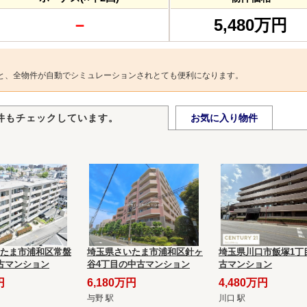
－
5,480万円
と、全物件が自動でシミュレーションされとても便利になります。
件もチェックしています。
お気に入り物件
たま市浦和区常盤
埼玉県さいたま市浦和区針ヶ
埼玉県川口市飯塚1丁
古マンション
谷4丁目の中古マンション
古マンション
円
6,180万円
4,480万円
与野 駅
川口 駅