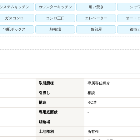
システムキッチン
カウンターキッチン
追い焚き
シャ
ガスコンロ
コンロ三口
エレベーター
オート
宅配ボックス
駐輪場
角部屋
都市
取引態様
専属専任媒介
引渡し
相談
構造
RC造
専用庭面積
-
駐輪場
-
土地権利
所有権