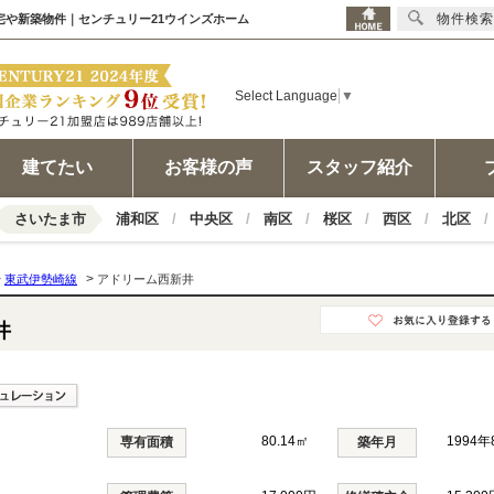
物件検索
住宅や新築物件｜センチュリー21ウインズホーム
Select Language
▼
建てたい
お客様の声
スタッフ紹介
さいたま市
浦和区
中央区
南区
桜区
西区
北区
>
>
東武伊勢崎線
アドリーム西新井
井
80.14㎡
1994
専有面積
築年月