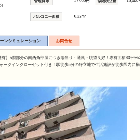
17,000円
15,300
管理費等
修繕積立金
0分
6.22m²
バルコニー面積
ーンシミュレーション
お問合せ
歴有】5階部分の南西角部屋につき陽当り・通風・眺望良好！専有面積80平米
帖！ウォークインクローゼット付き！駅徒歩5分の好立地で生活施設が徒歩圏内に