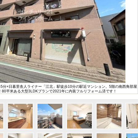
5分×日暮里舎人ライナー「江北」駅徒歩10分の駅近マンション。5階の南西角部屋
80平米ある大型3LDKプランで2021年に内装フルリフォーム済です！