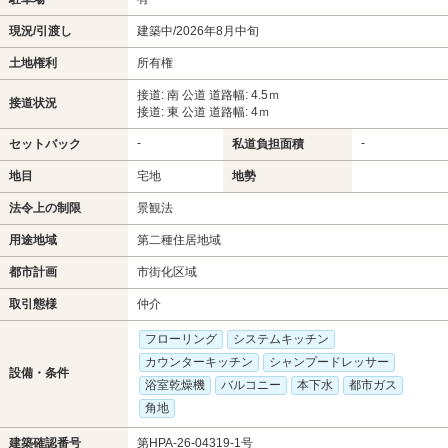
現況/引渡し
建築中/2026年8月中旬
土地権利
所有権
接道: 南 公道 道路幅: 4.5ｍ
接道状況
接道: 東 公道 道路幅: 4ｍ
-
-
セットバック
私道負担面積
地目
宅地
地勢
法令上の制限
景観法
用途地域
第二種住居地域
都市計画
市街化区域
取引態様
仲介
フローリング
システムキッチン
カウンターキッチン
シャンプードレッサー
設備・条件
浴室乾燥機
バルコニー
本下水
都市ガス
角地
建築確認番号
第HPA-26-04319-1号