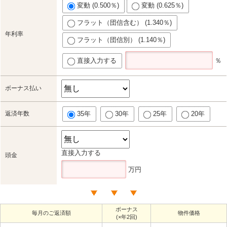
変動 (0.500％)
変動 (0.625％)
フラット（団信含む） (1.340％)
年利率
フラット（団信別） (1.140％)
直接入力する
％
ボーナス払い
返済年数
35年
30年
25年
20年
直接入力する
頭金
万円
ボーナス
毎月のご返済額
物件価格
(×年2回)