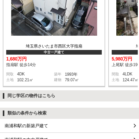
埼玉県さいたま市西区大字指扇
中古一戸建て
1,680万円
5,980万円
指扇駅 徒歩14分
上尾駅 徒歩19
4DK
4LDK
間取
築年
1993年
間取
土地
102.21㎡
建物
79.07㎡
土地
124.47㎡
同じ学区の物件はこちら
類似の条件から検索
南浦和駅の新築戸建て