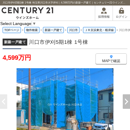
川口市伊刈5期1棟 1号棟 埼玉県川口市大字伊刈｜4,599万円の新築一戸建て｜センチュリー21ウインズホーム
ログイン
採用情報
Select Language
▼
TOPページ
>
物件検索
>
新築一戸建て
>
川口市
>
ＪＲ京浜東北・根岸線
>
川口市伊
川口市伊刈5期1棟 1号棟
新築一戸建て
4,599万円
MAPで確認