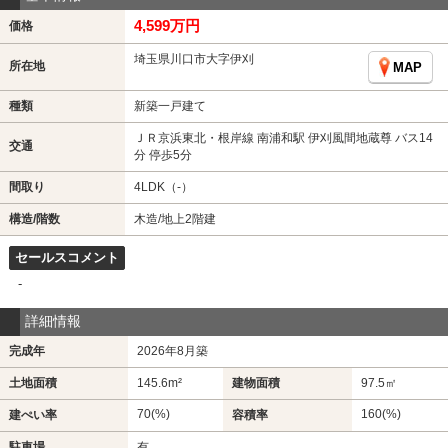
4,599万円
価格
埼玉県川口市大字伊刈
所在地
MAP
種類
新築一戸建て
ＪＲ京浜東北・根岸線 南浦和駅 伊刈風間地蔵尊 バス14
交通
分 停歩5分
間取り
4LDK（-）
構造/階数
木造/地上2階建
セールスコメント
-
詳細情報
完成年
2026年8月築
土地面積
145.6m²
建物面積
97.5㎡
70(%)
160(%)
建ぺい率
容積率
駐車場
有