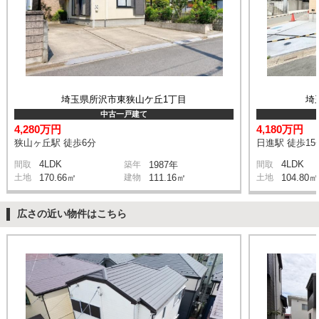
埼玉県所沢市東狭山ケ丘1丁目
埼
中古一戸建て
4,280万円
4,180万円
狭山ヶ丘駅 徒歩6分
日進駅 徒歩15
4LDK
4LDK
間取
築年
1987年
間取
土地
170.66㎡
建物
111.16㎡
土地
104.80㎡
広さの近い物件はこちら