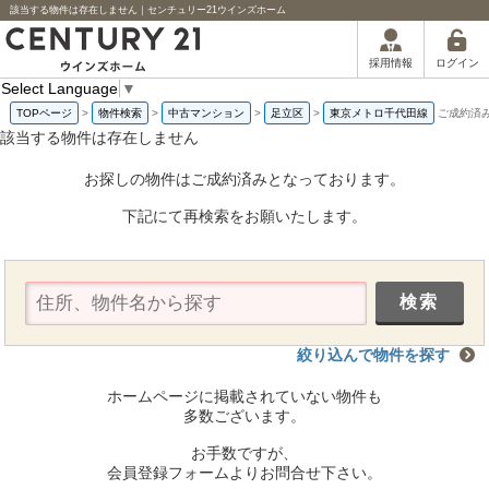
該当する物件は存在しません｜センチュリー21ウインズホーム
ログイン
採用情報
Select Language
▼
TOPページ
>
物件検索
>
中古マンション
>
足立区
>
東京メトロ千代田線
ご成約済
該当する物件は存在しません
お探しの物件はご成約済みとなっております。
下記にて再検索をお願いたします。
絞り込んで物件を探す
ホームページに掲載されていない物件も
多数ございます。
お手数ですが、
会員登録フォームよりお問合せ下さい。