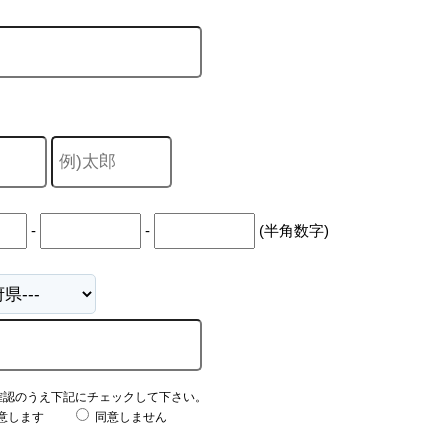
-
-
(半角数字)
確認のうえ下記にチェックして下さい。
意します
同意しません