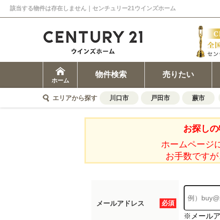
該当する物件は存在しません｜センチュリー21ウインズホーム
物件検索
売りたい
ホーム
エリアから探す
川口市
戸田市
蕨市
お探しの
ホームページ
お手数ですが
メールアドレス
必須
※メール