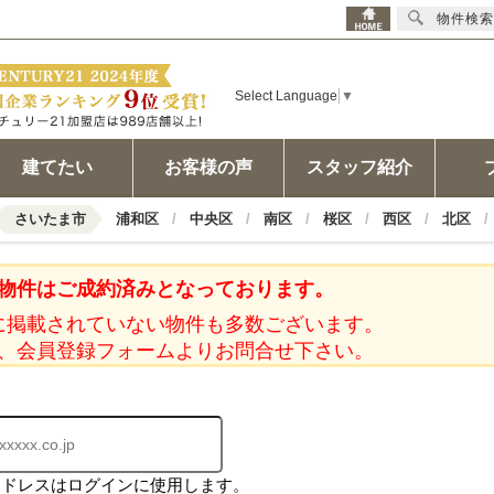
物件検索
Select Language
▼
建てたい
お客様の声
スタッフ紹介
さいたま市
浦和区
中央区
南区
桜区
西区
北区
物件はご成約済みとなっております。
に掲載されていない物件も多数ございます。
、会員登録フォームよりお問合せ下さい。
アドレスはログインに使用します。