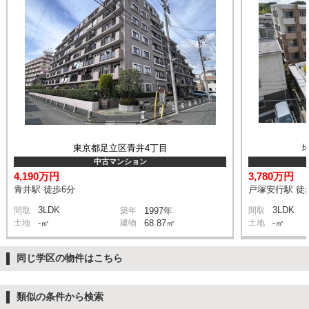
東京都足立区青井4丁目
中古マンション
4,190万円
3,780万円
青井駅 徒歩6分
戸塚安行駅 徒
3LDK
3LDK
間取
築年
1997年
間取
土地
-㎡
建物
68.87㎡
土地
-㎡
同じ学区の物件はこちら
類似の条件から検索