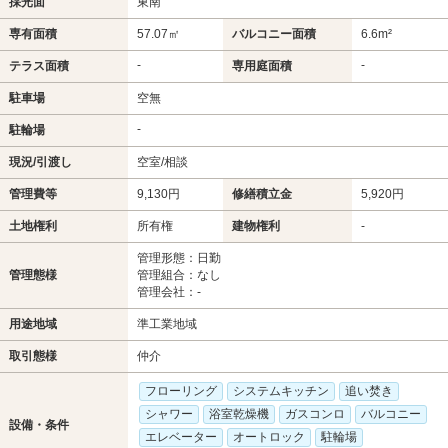
採光面
東南
専有面積
57.07㎡
バルコニー面積
6.6m²
-
-
テラス面積
専用庭面積
駐車場
空無
-
駐輪場
現況/引渡し
空室/相談
管理費等
9,130円
修繕積立金
5,920円
土地権利
所有権
建物権利
-
管理形態：日勤
管理態様
管理組合：なし
管理会社：-
用途地域
準工業地域
取引態様
仲介
フローリング
システムキッチン
追い焚き
シャワー
浴室乾燥機
ガスコンロ
バルコニー
設備・条件
エレベーター
オートロック
駐輪場