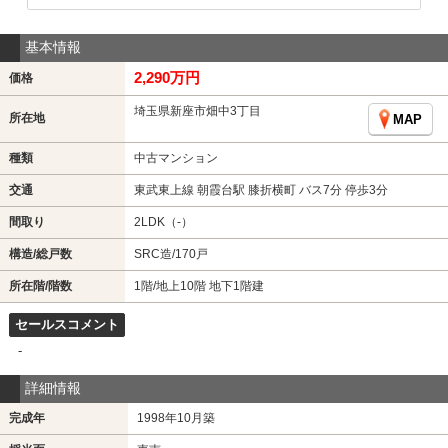
基本情報
2,290万円
価格
埼玉県新座市畑中3丁目
所在地
MAP
種類
中古マンション
交通
東武東上線 朝霞台駅 膝折横町 バス7分 停歩3分
間取り
2LDK（-）
構造/総戸数
SRC造/170戸
所在階/階数
1階/地上10階 地下1階建
セールスコメント
-
詳細情報
完成年
1998年10月築