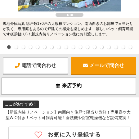
1/18
現地外観写真 総戸数170戸の大規模マンション。南西向きのお部屋で日当たり
が良く、専用庭もあるので戸建ての感覚も楽しめます！嬉しいペット飼育可能
です(細則あり)！新規内装リノベーション後にお引渡しします。
電話で問合わせ
メールで問合せ
来店予約
ここがおすすめ！
【新規内装リノベーション】南西向き住戸で陽当り良好！専用庭や大
型WIC付き！ペット可飼育可能！食洗機や浴室乾燥機など設備充実！