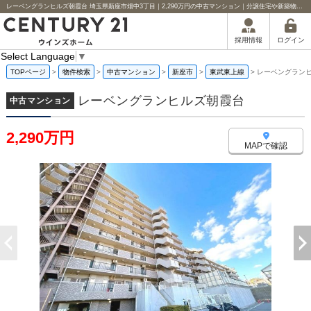
レーベングランヒルズ朝霞台 埼玉県新座市畑中3丁目｜2,290万円の中古マンション｜分譲住宅や新築物件｜センチュリー21ウインズホーム
ログイン
採用情報
Select Language
▼
TOPページ
>
物件検索
>
中古マンション
>
新座市
>
東武東上線
>
レーベングラン
レーベングランヒルズ朝霞台
中古マンション
2,290万円
MAPで確認