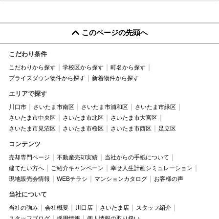
このページの先頭へ
こだわり条件
こだわりから探す
学校区から探す
町名から探す
プライスダウン物件から探す
新着物件から探す
エリアで探す
川口市
さいたま市南区
さいたま市浦和区
さいたま市緑区
さいたま市中央区
さいたま市北区
さいたま市大宮区
さいたま市見沼区
さいたま市桜区
さいたま市西区
足立区
コンテンツ
売却専門ページ
不動産売却実績
当社からの手紙について
建てたい方へ
ご紹介キャンペーン
幸せ人生計画シミュレーション
現地販売会情報
WEBチラシ
マンションカタログ
お客様の声
当社について
当社の強み
会社概要
川口店
さいたま店
スタッフ紹介
スタッフブログ
採用情報
個人情報の取り扱い