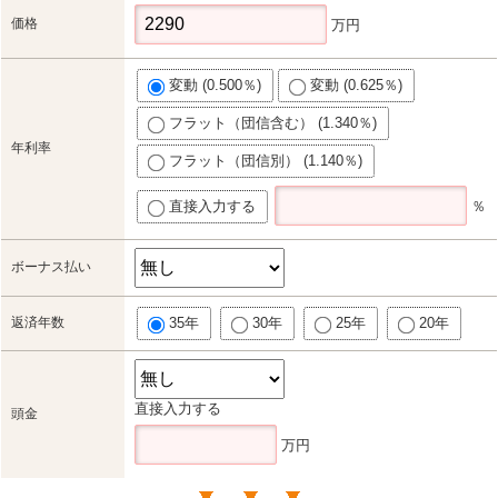
価格
万円
変動 (0.500％)
変動 (0.625％)
フラット（団信含む） (1.340％)
年利率
フラット（団信別） (1.140％)
直接入力する
％
ボーナス払い
返済年数
35年
30年
25年
20年
直接入力する
頭金
万円