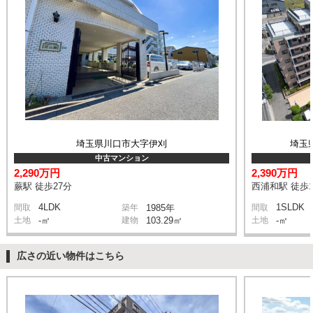
埼玉県川口市大字伊刈
埼玉
中古マンション
2,290万円
2,390万円
蕨駅 徒歩27分
西浦和駅 徒歩1
4LDK
1SLDK
間取
築年
1985年
間取
土地
-㎡
建物
103.29㎡
土地
-㎡
広さの近い物件はこちら