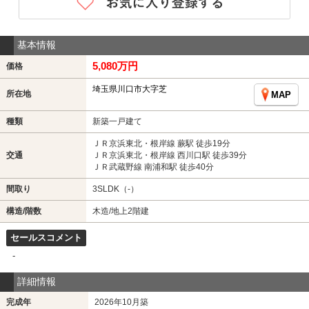
基本情報
5,080万円
価格
埼玉県川口市大字芝
所在地
MAP
種類
新築一戸建て
ＪＲ京浜東北・根岸線 蕨駅 徒歩19分
交通
ＪＲ京浜東北・根岸線 西川口駅 徒歩39分
ＪＲ武蔵野線 南浦和駅 徒歩40分
間取り
3SLDK（-）
構造/階数
木造/地上2階建
セールスコメント
-
詳細情報
完成年
2026年10月築