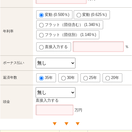
変動 (0.500％)
変動 (0.625％)
フラット（団信含む） (1.340％)
年利率
フラット（団信別） (1.140％)
直接入力する
％
ボーナス払い
返済年数
35年
30年
25年
20年
直接入力する
頭金
万円