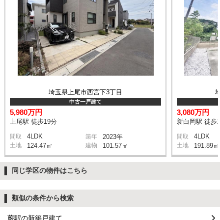
埼玉県上尾市西宮下3丁目
中古一戸建て
5,980万円
3,080万円
上尾駅 徒歩19分
新白岡駅 徒歩1
4LDK
4LDK
間取
築年
2023年
間取
土地
124.47㎡
建物
101.57㎡
土地
191.89㎡
同じ学区の物件はこちら
類似の条件から検索
蕨駅の新築戸建て