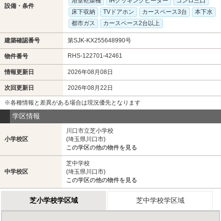
浴室乾燥機
IHクッキングヒーター
コンロ三口
設備・条件
床下収納
TVドアホン
カースペース3台
本下水
都市ガス
カースペース2台以上
建築確認番号
第SJK-KX255648990号
RHS-122701-42461
物件番号
情報更新日
2026年08月08日
次回更新日
2026年08月22日
※各種情報と差異がある場合は現況優先となります
学区情報
川口市立芝小学校
小学校区
(埼玉県川口市)
この学区の他の物件を見る
芝中学校
中学校区
(埼玉県川口市)
この学区の他の物件を見る
芝小学校学区域
芝中学校学区域