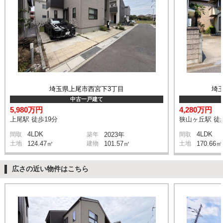
埼玉県上尾市西宮下3丁目
埼
中古一戸建て
5,980万円
4,280万円
上尾駅 徒歩19分
狭山ヶ丘駅 徒
4LDK
4LDK
間取
築年
2023年
間取
土地
124.47㎡
建物
101.57㎡
土地
170.66㎡
広さの近い物件はこちら