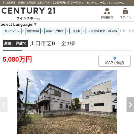
川口市芝B 全1棟 埼玉県川口市大字芝｜5,080万円の新築一戸建て｜センチュリー21ウインズホーム
ログイン
採用情報
Select Language
▼
TOPページ
>
物件検索
>
新築一戸建て
>
川口市
>
ＪＲ京浜東北・根岸線
>
川口市芝
川口市芝B 全1棟
新築一戸建て
5,080万円
MAPで確認