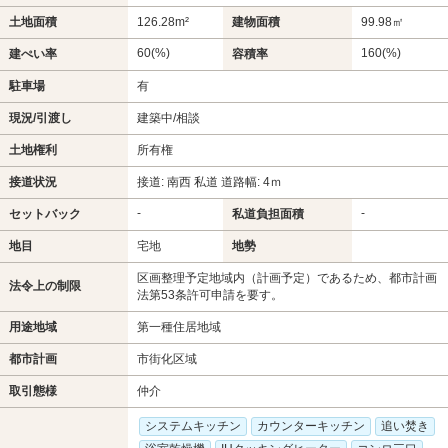
土地面積
126.28m²
建物面積
99.98㎡
60(%)
160(%)
建ぺい率
容積率
駐車場
有
現況/引渡し
建築中/相談
土地権利
所有権
接道状況
接道: 南西 私道 道路幅: 4ｍ
-
-
セットバック
私道負担面積
地目
宅地
地勢
区画整理予定地域内（計画予定）であるため、都市計画
法令上の制限
法第53条許可申請を要す。
用途地域
第一種住居地域
都市計画
市街化区域
取引態様
仲介
システムキッチン
カウンターキッチン
追い焚き