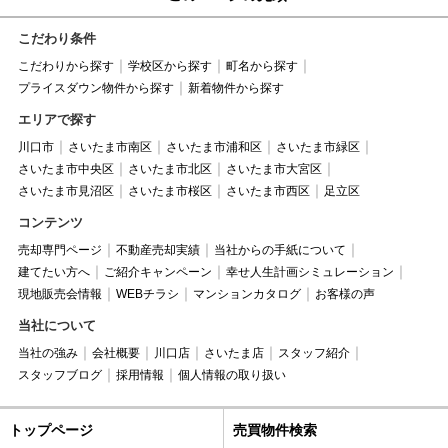
こだわり条件
こだわりから探す
学校区から探す
町名から探す
プライスダウン物件から探す
新着物件から探す
エリアで探す
川口市
さいたま市南区
さいたま市浦和区
さいたま市緑区
さいたま市中央区
さいたま市北区
さいたま市大宮区
さいたま市見沼区
さいたま市桜区
さいたま市西区
足立区
コンテンツ
売却専門ページ
不動産売却実績
当社からの手紙について
建てたい方へ
ご紹介キャンペーン
幸せ人生計画シミュレーション
現地販売会情報
WEBチラシ
マンションカタログ
お客様の声
当社について
当社の強み
会社概要
川口店
さいたま店
スタッフ紹介
スタッフブログ
採用情報
個人情報の取り扱い
トップページ
売買物件検索