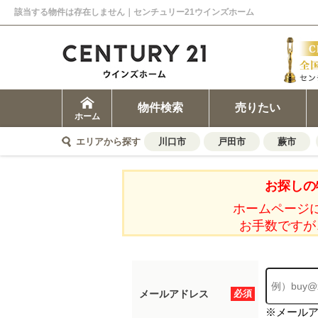
該当する物件は存在しません｜センチュリー21ウインズホーム
物件検索
売りたい
ホーム
エリアから探す
川口市
戸田市
蕨市
お探しの
ホームページ
お手数ですが
メールアドレス
必須
※メール