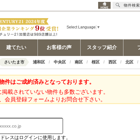
物件検索
Select Language
▼
建てたい
お客様の声
スタッフ紹介
さいたま市
浦和区
中央区
南区
桜区
西区
北区
物件はご成約済みとなっております。
に掲載されていない物件も多数ございます。
、会員登録フォームよりお問合せ下さい。
アドレスはログインに使用します。