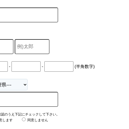
-
-
(半角数字)
確認のうえ下記にチェックして下さい。
意します
同意しません