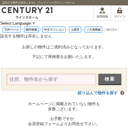
該当する物件は存在しません｜センチュリー21ウインズホーム
ログイン
採用情報
Select Language
▼
TOPページ
>
物件検索
>
中古マンション
>
上尾市
>
ＪＲ高崎線
ご成約済み
該当する物件は存在しません
お探しの物件はご成約済みとなっております。
下記にて再検索をお願いたします。
絞り込んで物件を探す
ホームページに掲載されていない物件も
多数ございます。
お手数ですが、
会員登録フォームよりお問合せ下さい。