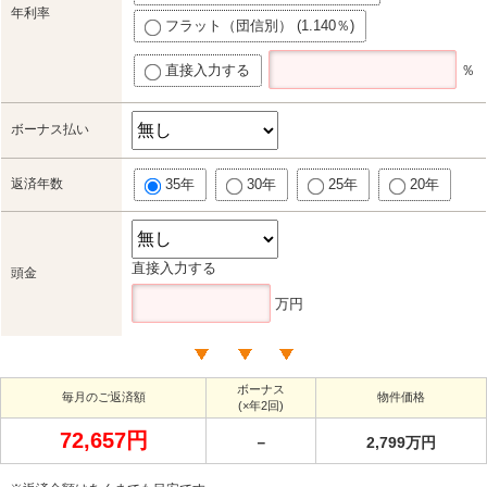
年利率
フラット（団信別） (1.140％)
直接入力する
％
ボーナス払い
返済年数
35年
30年
25年
20年
直接入力する
頭金
万円
ボーナス
毎月のご返済額
物件価格
(×年2回)
72,657円
－
2,799万円