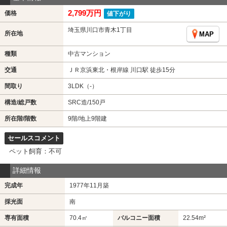
2,799万円
価格
値下がり
埼玉県川口市青木1丁目
所在地
MAP
種類
中古マンション
交通
ＪＲ京浜東北・根岸線 川口駅 徒歩15分
間取り
3LDK（-）
構造/総戸数
SRC造/150戸
所在階/階数
9階/地上9階建
セールスコメント
ペット飼育：不可
詳細情報
完成年
1977年11月築
採光面
南
専有面積
70.4㎡
バルコニー面積
22.54m²