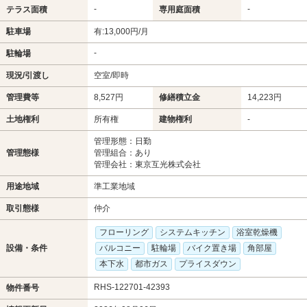
-
-
テラス面積
専用庭面積
駐車場
有:13,000円/月
-
駐輪場
現況/引渡し
空室/即時
管理費等
8,527円
修繕積立金
14,223円
土地権利
所有権
建物権利
-
管理形態：日勤
管理態様
管理組合：あり
管理会社：東京互光株式会社
用途地域
準工業地域
取引態様
仲介
フローリング
システムキッチン
浴室乾燥機
設備・条件
バルコニー
駐輪場
バイク置き場
角部屋
本下水
都市ガス
プライスダウン
RHS-122701-42393
物件番号