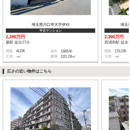
埼玉県川口市大字伊刈
埼玉
中古マンション
2,290万円
2,390万円
蕨駅 徒歩27分
西浦和駅 徒歩1
4LDK
1SLDK
間取
築年
1985年
間取
土地
-㎡
建物
103.29㎡
土地
-㎡
広さの近い物件はこちら