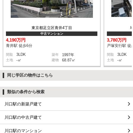
東京都足立区青井4丁目
中古マンション
4,190万円
3,780万円
青井駅 徒歩6分
戸塚安行駅 徒
3LDK
3LDK
間取
築年
1997年
間取
土地
-㎡
建物
68.87㎡
土地
-㎡
同じ学区の物件はこちら
類似の条件から検索
川口駅の新築戸建て
川口駅の中古戸建て
川口駅のマンション