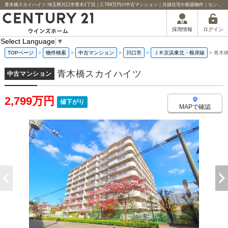
青木橋スカイハイツ 埼玉県川口市青木1丁目｜2,799万円の中古マンション｜分譲住宅や新築物件｜センチュリー21ウインズホーム
ログイン
採用情報
Select Language
▼
TOPページ
>
物件検索
>
中古マンション
>
川口市
>
ＪＲ京浜東北・根岸線
>
青木
青木橋スカイハイツ
中古マンション
2,799万円
値下がり
MAPで確認