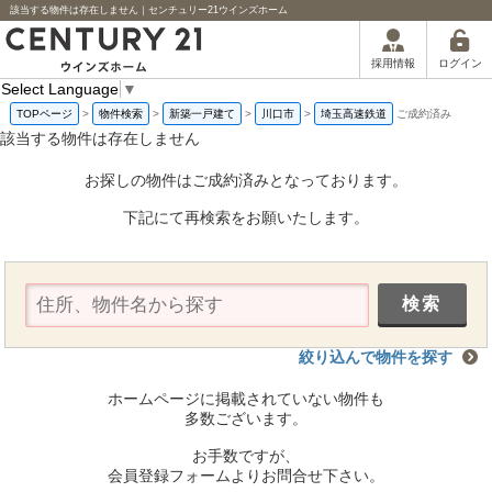
該当する物件は存在しません｜センチュリー21ウインズホーム
ログイン
採用情報
Select Language
▼
TOPページ
>
物件検索
>
新築一戸建て
>
川口市
>
埼玉高速鉄道
ご成約済み
該当する物件は存在しません
お探しの物件はご成約済みとなっております。
下記にて再検索をお願いたします。
絞り込んで物件を探す
ホームページに掲載されていない物件も
多数ございます。
お手数ですが、
会員登録フォームよりお問合せ下さい。