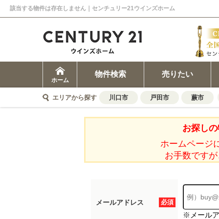
該当する物件は存在しません｜センチュリー21ウインズホーム
物件検索
売りたい
ホーム
エリアから探す
川口市
戸田市
蕨市
お探しの
ホームページ
お手数ですが
メールアドレス
必須
※メール