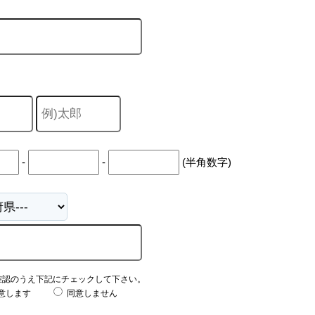
-
-
(半角数字)
確認のうえ下記にチェックして下さい。
意します
同意しません