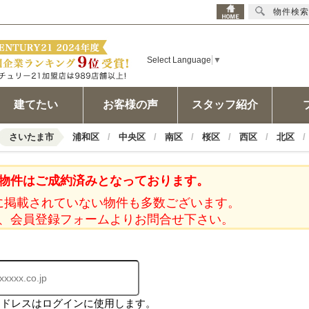
物件検索
Select Language
▼
建てたい
お客様の声
スタッフ紹介
さいたま市
浦和区
中央区
南区
桜区
西区
北区
物件はご成約済みとなっております。
に掲載されていない物件も多数ございます。
、会員登録フォームよりお問合せ下さい。
アドレスはログインに使用します。